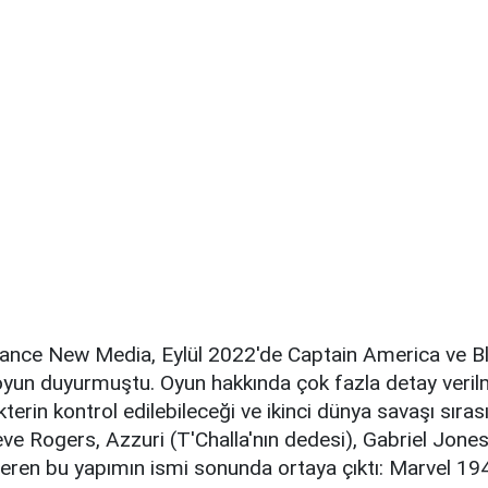
ance New Media, Eylül 2022'de Captain America ve B
r oyun duyurmuştu. Oyun hakkında çok fazla detay veri
akterin kontrol edilebileceği ve ikinci dünya savaşı sır
Steve Rogers, Azzuri (T'Challa'nın dedesi), Gabriel Jone
içeren bu yapımın ismi sonunda ortaya çıktı: Marvel 19