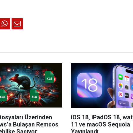
Dosyaları Üzerinden
iOS 18, iPadOS 18, wa
ws’a Bulaşan Remcos
11 ve macOS Sequoia
hlike Saçıyor
Yayınlandı