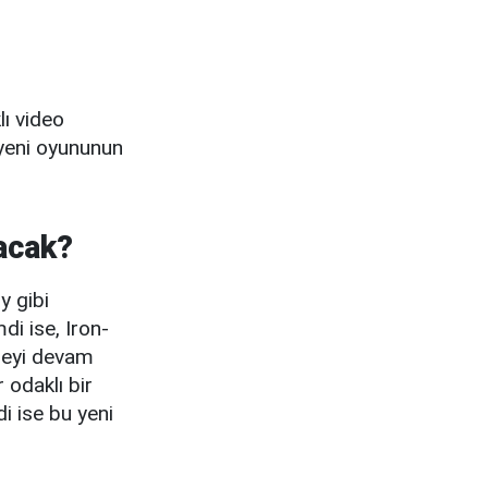
ı video
 yeni oyununun
lacak?
y gibi
i ise, Iron-
leyi devam
 odaklı bir
i ise bu yeni