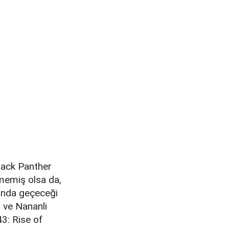
lack Panther
lmemiş olsa da,
asında geçeceği
s ve Nananli
43: Rise of