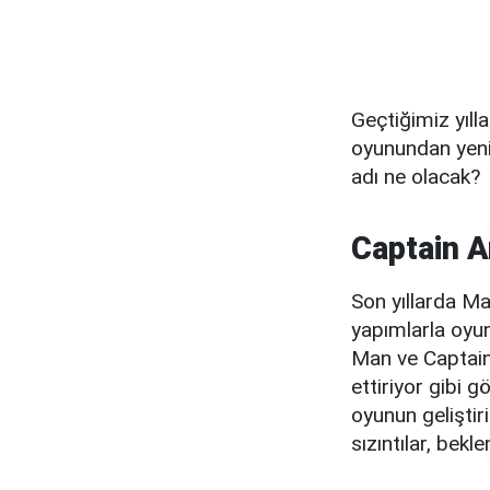
Geçtiğimiz yıll
oyunundan yeni 
adı ne olacak?
Captain A
Son yıllarda M
yapımlarla oyun
Man ve Captain
ettiriyor gibi 
oyunun geliştir
sızıntılar, bekl