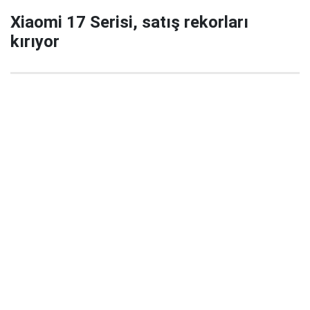
Xiaomi 17 Serisi, satış rekorları
kırıyor
29 Eylül 2025 22:02
Xiaomi’nin yeni amiral gemisi serisi Xiaomi 17 / 17
Pro / 17 Pro Max, China’da satışa çıktığı ilk 5