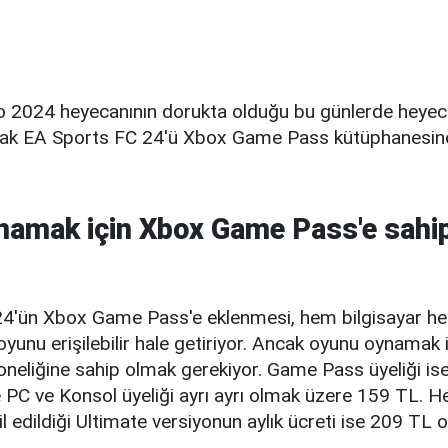
o 2024 heyecanının dorukta olduğu bu günlerde heyeca
ak EA Sports FC 24'ü Xbox Game Pass kütüphanesine 
namak için Xbox Game Pass'e sahi
4'ün Xbox Game Pass'e eklenmesi, hem bilgisayar h
 oyunu erişilebilir hale getiriyor. Ancak oyunu oynamak
eliğine sahip olmak gerekiyor. Game Pass üyeliği is
PC ve Konsol üyeliği ayrı ayrı olmak üzere 159 TL. Her
l edildiği Ultimate versiyonun aylık ücreti ise 209 TL ol