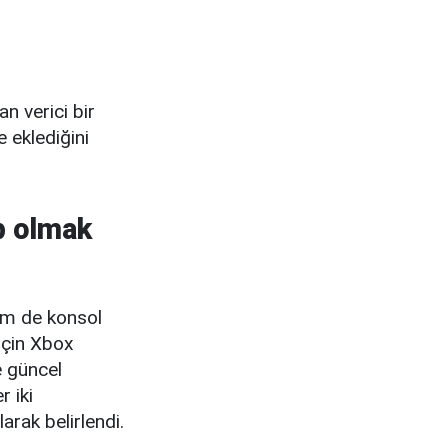
n verici bir
eklediğini
p olmak
em de konsol
 için Xbox
e güncel
 iki
arak belirlendi.