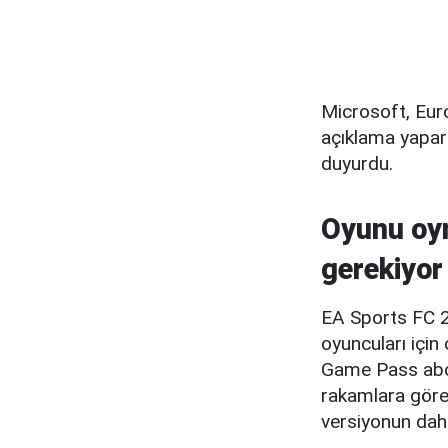
Microsoft, Eur
açıklama yapar
duyurdu.
Oyunu oy
gerekiyor
EA Sports FC 2
oyuncuları için
Game Pass abon
rakamlara göre 
versiyonun dahi