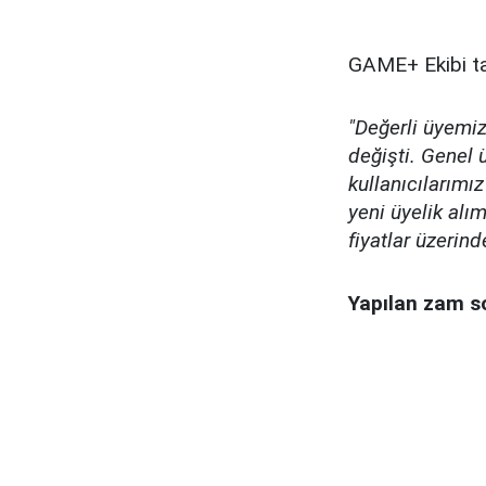
GAME+ Ekibi ta
"Değerli üyemi
değişti. Genel 
kullanıcılarımız
yeni üyelik alı
fiyatlar üzerind
Yapılan zam so