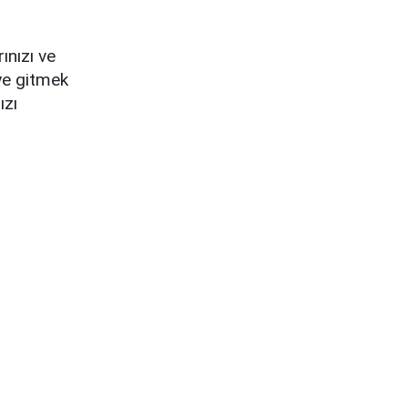
ınızı ve
eye gitmek
ızı