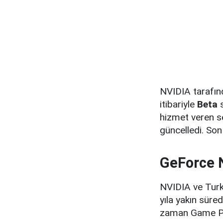
NVIDIA tarafın
itibariyle
Beta
s
hizmet veren se
güncelledi. So
GeForce N
NVIDIA ve Turkc
yıla yakın süre
zaman Game Pas