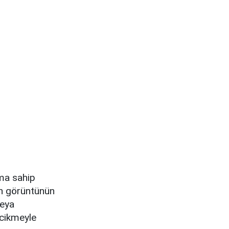
ma sahip
nen görüntünün
veya
gecikmeyle