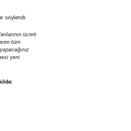
r söylendi:
nlarının ücreti
baren tüm
n yapacağınız
mesi yeni
ilde: