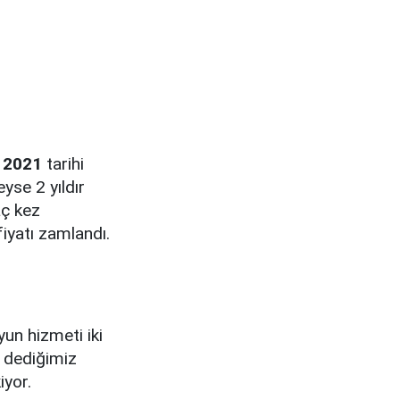
 2021
tarihi
yse 2 yıldır
aç kez
iyatı zamlandı.
un hizmeti iki
i dediğimiz
iyor.