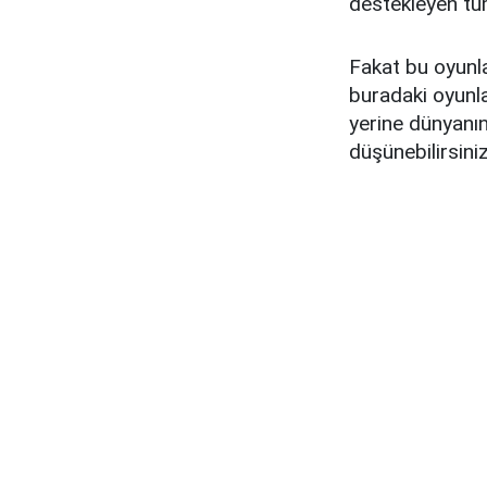
destekleyen tü
Fakat bu oyunla
buradaki oyunla
yerine dünyanın
düşünebilirsiniz