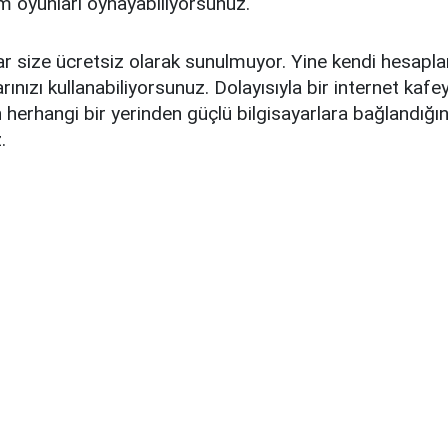
m oyunları oynayabiliyorsunuz.
r size ücretsiz olarak sunulmuyor. Yine kendi hesaplar
rınızı kullanabiliyorsunuz. Dolayısıyla bir internet kaf
 herhangi bir yerinden güçlü bilgisayarlara bağlandığın
.