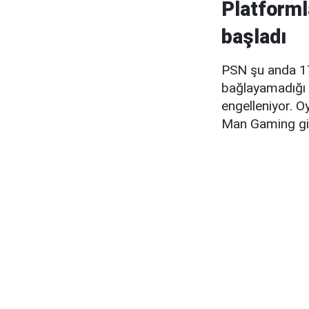
Platformla
başladı
PSN şu anda 170
bağlayamadığı a
engelleniyor. O
Man Gaming gibi