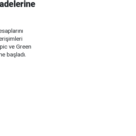
iadelerine
esaplarını
rişimleri
Epic ve Green
ne başladı.