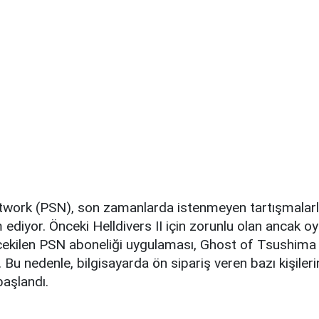
twork (PSN), son zamanlarda istenmeyen tartışmala
diyor. Önceki Helldivers II için zorunlu olan ancak oy
 çekilen PSN aboneliği uygulaması, Ghost of Tsushima 
. Bu nedenle, bilgisayarda ön sipariş veren bazı kişilerin
başlandı.