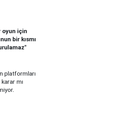
r oyun için
unun bir kısmı
turulamaz"
n platformları
r karar mı
miyor.