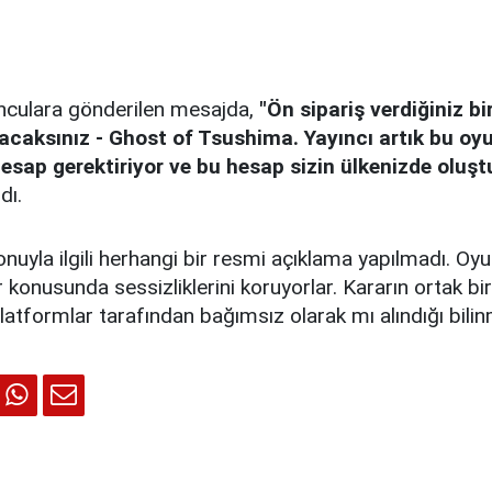
nculara gönderilen mesajda,
"Ön sipariş verdiğiniz bi
lacaksınız - Ghost of Tsushima. Yayıncı artık bu oy
r hesap gerektiriyor ve bu hesap sizin ülkenizde oluş
dı.
nuyla ilgili herhangi bir resmi açıklama yapılmadı. Oyu
r konusunda sessizliklerini koruyorlar. Kararın ortak bi
atformlar tarafından bağımsız olarak mı alındığı bilin