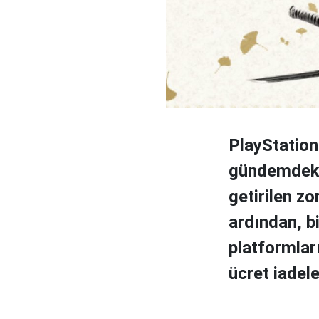
PlayStatio
gündemdeki 
getirilen zo
ardından, bi
platformları
ücret iadele