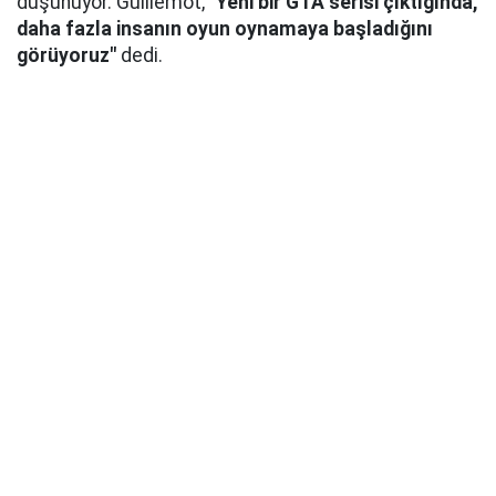
düşünüyor. Guillemot,
"Yeni bir GTA serisi çıktığında,
daha fazla insanın oyun oynamaya başladığını
görüyoruz"
dedi.