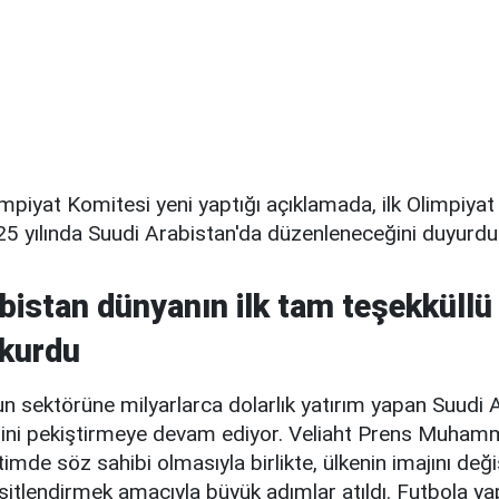
impiyat Komitesi yeni yaptığı açıklamada, ilk Olimpiya
25 yılında Suudi Arabistan'da düzenleneceğini duyurdu
bistan dünyanın ilk tam teşekküllü
 kurdu
un sektörüne milyarlarca dolarlık yatırım yapan Suudi 
liğini pekiştirmeye devam ediyor. Veliaht Prens Muham
imde söz sahibi olmasıyla birlikte, ülkenin imajını değ
itlendirmek amacıyla büyük adımlar atıldı. Futbola ya