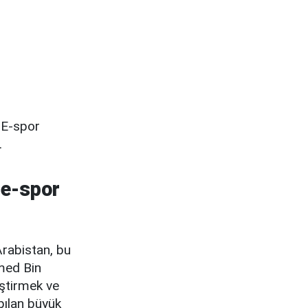
t E-spor
.
 e-spor
Arabistan, bu
med Bin
iştirmek ve
pılan büyük