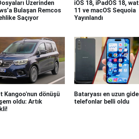
Dosyaları Üzerinden
iOS 18, iPadOS 18, wa
ws’a Bulaşan Remcos
11 ve macOS Sequoia
hlike Saçıyor
Yayınlandı
t Kangoo'nun dönüşü
Bataryası en uzun giden
em oldu: Artık
telefonlar belli oldu
kli!