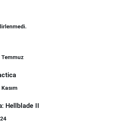
elirlenmedi.
14 Temmuz
actica
17 Kasım
: Hellblade II
024