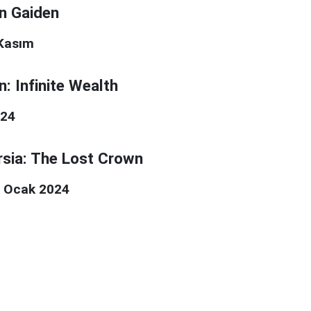
on Gaiden
 Kasım
n: Infinite Wealth
024
rsia: The Lost Crown
18 Ocak 2024