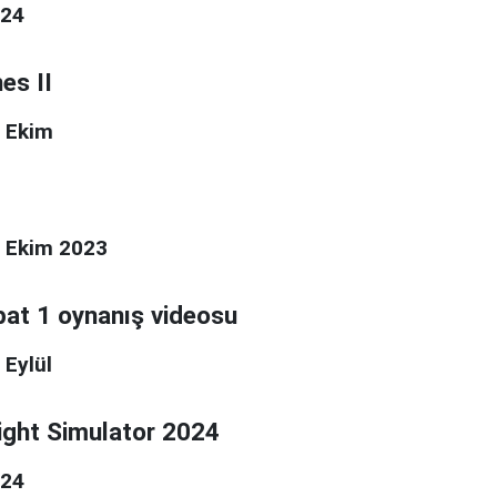
024
nes II
4 Ekim
17 Ekim 2023
at 1 oynanış videosu
 Eylül
ight Simulator 2024
024