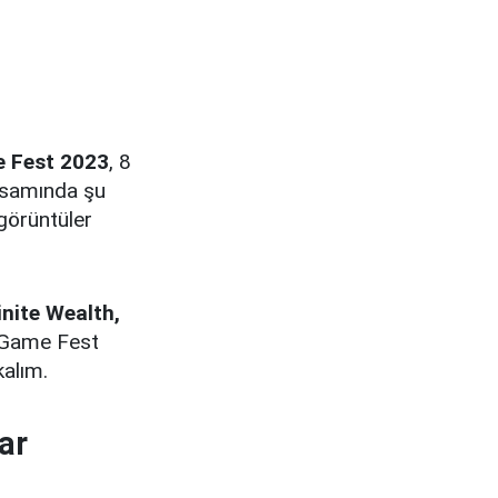
 Fest 2023
, 8
apsamında şu
 görüntüler
finite Wealth,
r Game Fest
kalım.
ar