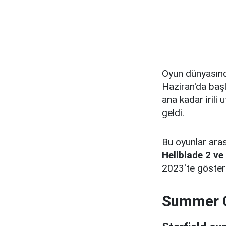
Oyun dünyasında
Haziran'da baş
ana kadar irili 
geldi.
Bu oyunlar ara
Hellblade 2 ve
2023'te göster
Summer G