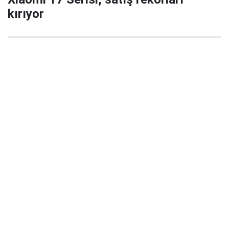
kırıyor
29 Eylül 2025 22:02
Xiaomi’nin yeni amiral gemisi serisi Xiaomi 17 / 17
Pro / 17 Pro Max, China’da satışa çıktığı ilk 5
dakikada büyük ilgi gördü ve şirket tarihinde yeni bir