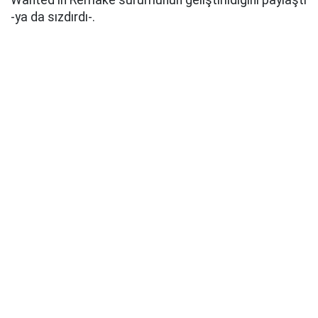
Wanted'ın Remake sürümünün geliştirildiğini paylaştı
-ya da sızdırdı-.