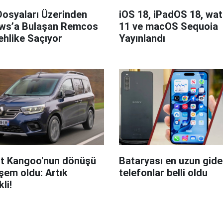
Dosyaları Üzerinden
iOS 18, iPadOS 18, wa
ws’a Bulaşan Remcos
11 ve macOS Sequoia
hlike Saçıyor
Yayınlandı
t Kangoo'nun dönüşü
Bataryası en uzun giden
em oldu: Artık
telefonlar belli oldu
kli!