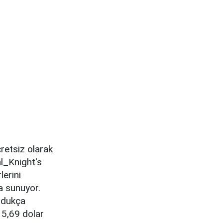
retsiz olarak
l_Knight's
lerini
a sunuyor.
ldukça
 5,69 dolar