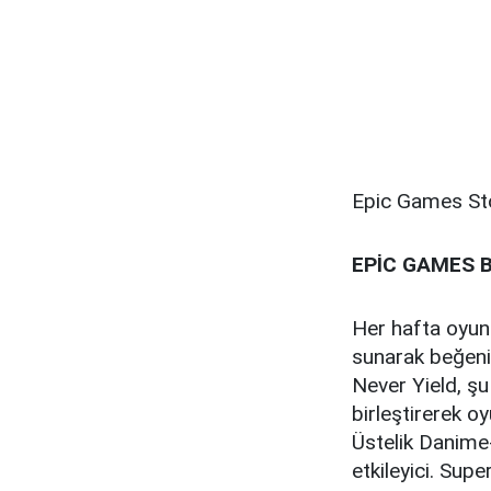
Epic Games Sto
EPİC GAMES 
Her hafta oyunc
sunarak beğeni 
Never Yield, şu
birleştirerek 
Üstelik Danime
etkileyici. Sup