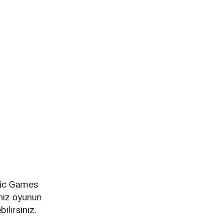
Epic Games
iniz oyunun
ilirsiniz.