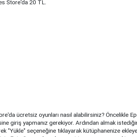
es Store'da 20 TL.
e'da ücretsiz oyunları nasıl alabilirsiniz? Öncelikle 
ine giriş yapmanız gerekiyor. Ardından almak istediğ
ek "Yükle" seçeneğine tıklayarak kütüphanenize ekleyeb