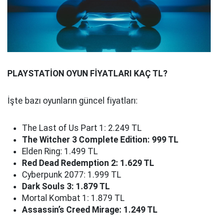
PLAYSTATİON OYUN FİYATLARI KAÇ TL?
İşte bazı oyunların güncel fiyatları:
The Last of Us Part 1: 2.249 TL
The Witcher 3 Complete Edition: 999 TL
Elden Ring: 1.499 TL
Red Dead Redemption 2: 1.629 TL
Cyberpunk 2077: 1.999 TL
Dark Souls 3: 1.879 TL
Mortal Kombat 1: 1.879 TL
Assassin’s Creed Mirage: 1.249 TL