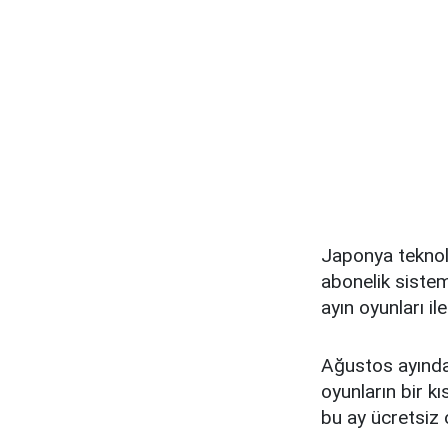
Japonya teknolo
abonelik siste
ayın oyunları il
Ağustos ayında
oyunların bir k
bu ay ücretsiz 