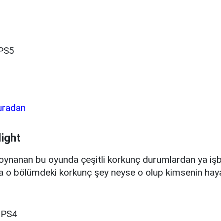
PS5
uradan
ight
 oynanan bu oyunda çeşitli korkunç durumlardan ya işbi
da o bölümdeki korkunç şey neyse o olup kimsenin ha
 PS4