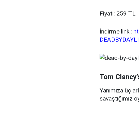
Fiyatı: 259 TL
İndirme linki:
h
DEADBYDAYL
Tom Clancy’
Yanımıza üç ar
savaştığımız o