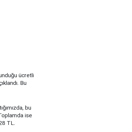
unduğu ücretli
ıklandı. Bu
tığımızda, bu
 Toplamda ise
328 TL.