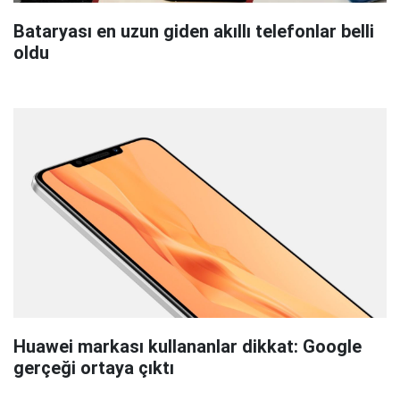
Bataryası en uzun giden akıllı telefonlar belli
oldu
Huawei markası kullananlar dikkat: Google
gerçeği ortaya çıktı