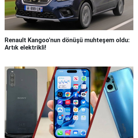
Renault Kangoo'nun dönüşü muhteşem oldu:
Artık elektrikli!