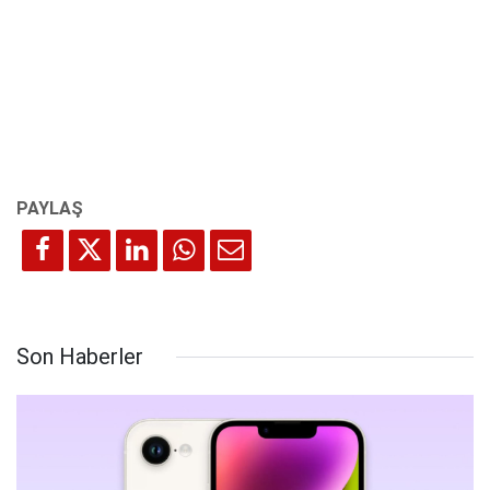
Son Haberler