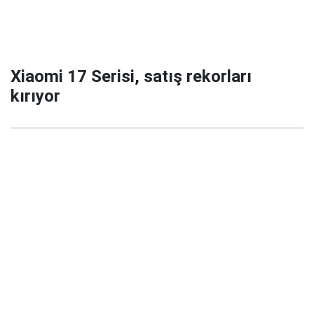
Xiaomi 17 Serisi, satış rekorları
kırıyor