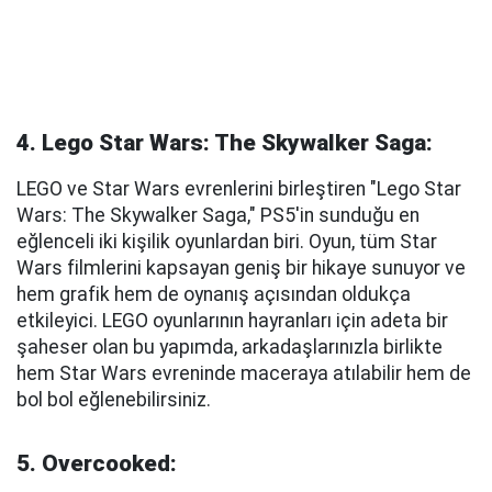
4. Lego Star Wars: The Skywalker Saga:
LEGO ve Star Wars evrenlerini birleştiren "Lego Star
Wars: The Skywalker Saga," PS5'in sunduğu en
eğlenceli iki kişilik oyunlardan biri. Oyun, tüm Star
Wars filmlerini kapsayan geniş bir hikaye sunuyor ve
hem grafik hem de oynanış açısından oldukça
etkileyici. LEGO oyunlarının hayranları için adeta bir
şaheser olan bu yapımda, arkadaşlarınızla birlikte
hem Star Wars evreninde maceraya atılabilir hem de
bol bol eğlenebilirsiniz.
5. Overcooked: