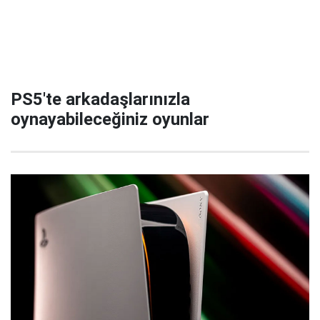
PS5'te arkadaşlarınızla
oynayabileceğiniz oyunlar