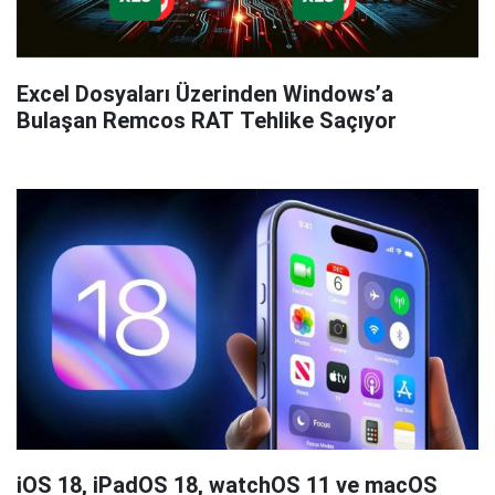
Excel Dosyaları Üzerinden Windows’a
Bulaşan Remcos RAT Tehlike Saçıyor
iOS 18, iPadOS 18, watchOS 11 ve macOS