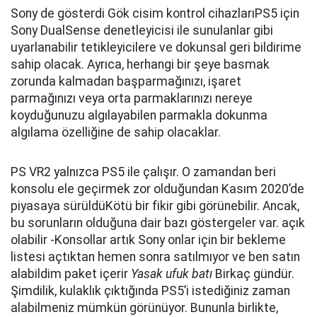
Sony de gösterdi Gök cisim kontrol cihazlarıPS5 için
Sony DualSense denetleyicisi ile sunulanlar gibi
uyarlanabilir tetikleyicilere ve dokunsal geri bildirime
sahip olacak. Ayrıca, herhangi bir şeye basmak
zorunda kalmadan başparmağınızı, işaret
parmağınızı veya orta parmaklarınızı nereye
koyduğunuzu algılayabilen parmakla dokunma
algılama özelliğine de sahip olacaklar.
PS VR2 yalnızca PS5 ile çalışır. O zamandan beri
konsolu ele geçirmek zor olduğundan Kasım 2020’de
piyasaya sürüldüKötü bir fikir gibi görünebilir. Ancak,
bu sorunların olduğuna dair bazı göstergeler var. açık
olabilir -Konsollar artık Sony onlar için bir bekleme
listesi açtıktan hemen sonra satılmıyor ve ben satın
alabildim paket içerir
Yasak ufuk batı
Birkaç gündür.
Şimdilik, kulaklık çıktığında PS5’i istediğiniz zaman
alabilmeniz mümkün görünüyor. Bununla birlikte,