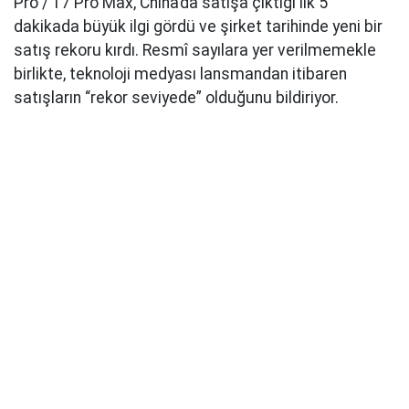
Pro / 17 Pro Max, China’da satışa çıktığı ilk 5
dakikada büyük ilgi gördü ve şirket tarihinde yeni bir
satış rekoru kırdı. Resmî sayılara yer verilmemekle
birlikte, teknoloji medyası lansmandan itibaren
satışların “rekor seviyede” olduğunu bildiriyor.