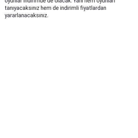
oyunlar indirimde de olacak. Yani hem oyunları
tanıyacaksınız hem de indirimli fiyatlardan
yararlanacaksınız.