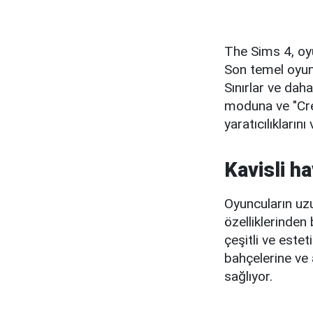
The Sims 4, oy
Son temel oyun
Sınırlar ve dah
moduna ve "Cre
yaratıcılıkların
Kavisli ha
Oyuncuların uzu
özelliklerinden
çeşitli ve este
bahçelerine ve 
sağlıyor.