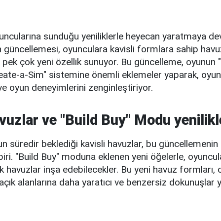
uncularına sunduğu yeniliklerle heyecan yaratmaya de
 güncellemesi, oyunculara kavisli formlara sahip havu
a pek çok yeni özellik sunuyor. Bu güncelleme, oyunun 
ate-a-Sim" sistemine önemli eklemeler yaparak, oyun
ı ve oyun deneyimlerini zenginleştiriyor.
vuzlar ve "Build Buy" Modu yenilikl
n süredir beklediği kavisli havuzlar, bu güncellemenin 
 biri. "Build Buy" moduna eklenen yeni öğelerle, oyuncul
tik havuzlar inşa edebilecekler. Bu yeni havuz formları,
açık alanlarına daha yaratıcı ve benzersiz dokunuşlar 