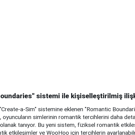
undaries" sistemi ile kişiselleştirilmiş ilişk
"Create-a-Sim" sistemine eklenen "Romantic Boundar
ği, oyuncuların simlerinin romantik tercihlerini daha deta
olanak tanıyor. Bu yeni sistem, fiziksel romantik etkileş
k etkileşimler ve WooHoo için tercihlerin ayarlanabilm