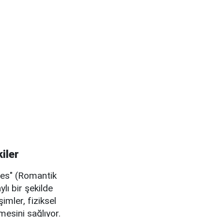
iler
ies" (Romantik
ylı bir şekilde
imler, fiziksel
esini sağlıyor.