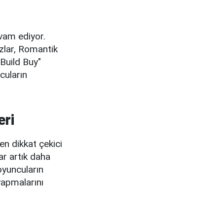
vam ediyor.
zlar, Romantik
"Build Buy"
cuların
eri
en dikkat çekici
ar artık daha
 oyuncuların
yapmalarını