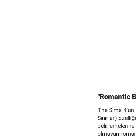
"Romantic Bo
The Sims 4'ün 
Sınırlar) özelli
belirlemelerine 
olmayan romanti