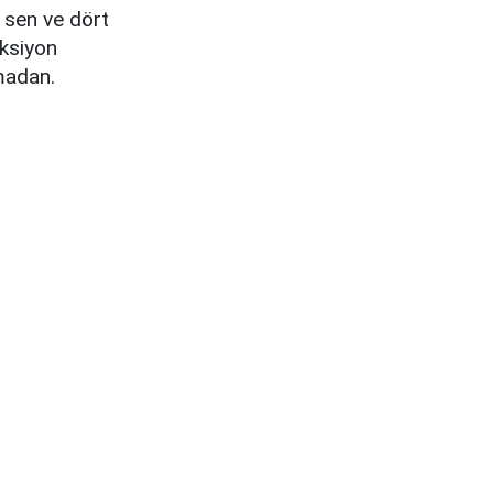
 sen ve dört
aksiyon
madan.