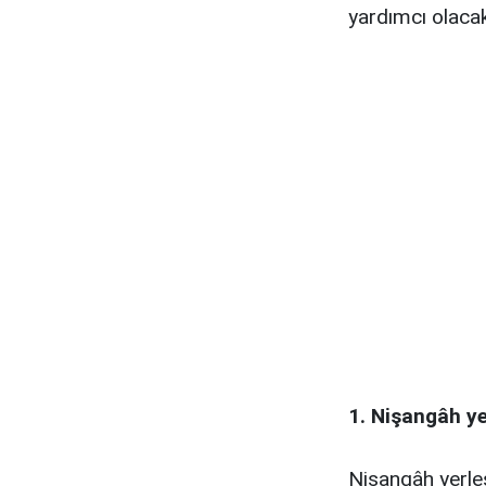
yardımcı olacak
1. Nişangâh ye
Nişangâh yerle