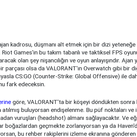
an kadrosu, düşmanı alt etmek için bir dizi yeteneğe
Riot Games'in bu takım tabanlı ve taktiksel FPS oyu
acak olan şey nişancılığın ve oyun anlayışındır. Ajan y
ir parçası olsa da VALORANT'ın Overwatch gibi bir d
ıyasla CS:GO (Counter-Strike: Global Offensive) ile da
nu fark edeceksin.
rine
göre, VALORANT'ta bir köşeyi döndükten sonra ke
 atılmış buluyorsan endişelenme. Bu püf noktaları ve i
adan vuruşları (headshot) almanı sağlayacaktır. Ve eğ
dar boğazlardan geçmekte zorlanıyorsan ya da Haven'
orsan, bu rehber rakiplerini izleme ekranına gönderen