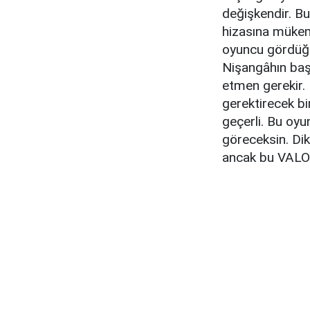
değişkendir. Bu
hizasına mükem
oyuncu gördüğü
Nişangâhın baş
etmen gerekir. 
gerektirecek bir
geçerli. Bu oyu
göreceksin. Dik
ancak bu VALOR