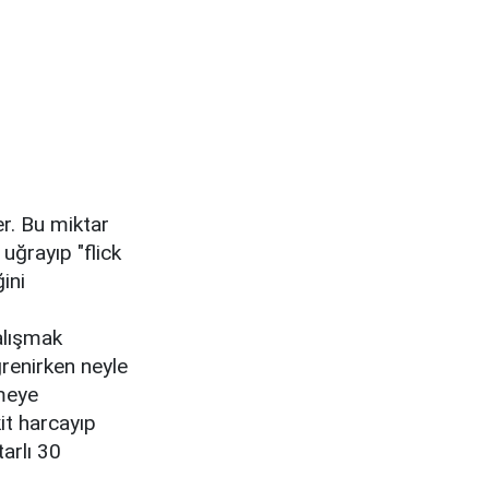
r. Bu miktar
uğrayıp "flick
ini
alışmak
öğrenirken neyle
nmeye
it harcayıp
arlı 30