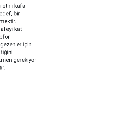
retini kafa
def, bir
mektir.
afeyi kat
 efor
 gezenler için
tiğini
etmen gerekiyor
ır.