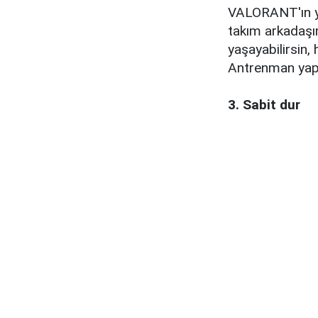
VALORANT'ın ye
takım arkadaşı
yaşayabilirsin
Antrenman yapma
3. Sabit dur