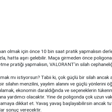
n olmak için önce 10 bin saat pratik yapmalısın derle
zla, hatta aşırı gelebilir. Maça girmeden önce poligona 
etme pratiği yapmalısın, VALORANT'ın silah cephaneliğ
mak mı istiyorsun? Tabii ki, çok güçlü bir silah ancak 
ir silahın menzilini, yayılım alanını ve güçlü yönlerini 
 anlamak, ekonomin daraldığında ve seçeneklerin tüke
na yardımcı olacaktır. Yine de poligonda çok uzun vak
amaya dikkat et. Yavaş yavaş başlayabilirsin ancak tut
lar sonuç verecektir.