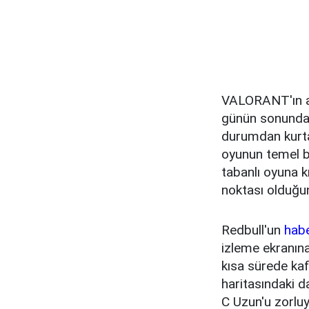
VALORANT'ın aj
günün sonunda 
durumdan kurtar
oyunun temel b
tabanlı oyuna k
noktası olduğu
Redbull'un
habe
izleme ekranına
kısa sürede kaf
haritasındaki 
C Uzun'u zorluy