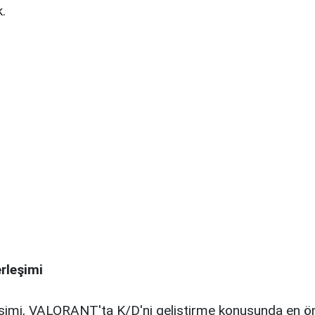
.
rleşimi
şimi, VALORANT'ta K/D'ni geliştirme konusunda en ö