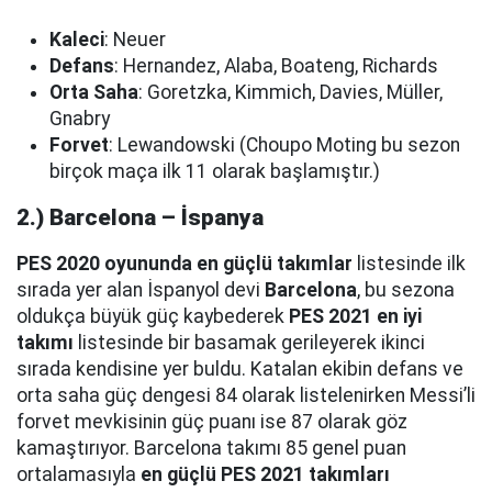
Kaleci
: Neuer
Defans
: Hernandez, Alaba, Boateng, Richards
Orta Saha
: Goretzka, Kimmich, Davies, Müller,
Gnabry
Forvet
: Lewandowski (Choupo Moting bu sezon
birçok maça ilk 11 olarak başlamıştır.)
2.) Barcelona – İspanya
PES 2020 oyununda en güçlü takımlar
listesinde ilk
sırada yer alan İspanyol devi
Barcelona
, bu sezona
oldukça büyük güç kaybederek
PES 2021 en iyi
takımı
listesinde bir basamak gerileyerek ikinci
sırada kendisine yer buldu. Katalan ekibin defans ve
orta saha güç dengesi 84 olarak listelenirken Messi’li
forvet mevkisinin güç puanı ise 87 olarak göz
kamaştırıyor. Barcelona takımı 85 genel puan
ortalamasıyla
en güçlü PES 2021 takımları