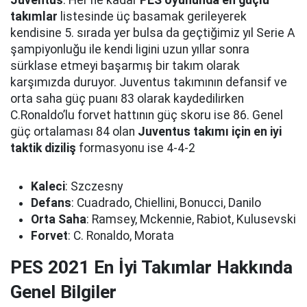
Juventus
. Her ne kadar
PES oyununda en güçlü
takımlar
listesinde üç basamak gerileyerek
kendisine 5. sırada yer bulsa da geçtiğimiz yıl Serie A
şampiyonluğu ile kendi ligini uzun yıllar sonra
sürklase etmeyi başarmış bir takım olarak
karşımızda duruyor. Juventus takımının defansif ve
orta saha güç puanı 83 olarak kaydedilirken
C.Ronaldo’lu forvet hattının güç skoru ise 86. Genel
güç ortalaması 84 olan
Juventus takımı için en iyi
taktik diziliş
formasyonu ise 4-4-2
Kaleci
: Szczesny
Defans
: Cuadrado, Chiellini, Bonucci, Danilo
Orta Saha
: Ramsey, Mckennie, Rabiot, Kulusevski
Forvet
: C. Ronaldo, Morata
PES 2021 En İyi Takımlar Hakkında
Genel Bilgiler