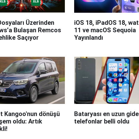
Dosyaları Üzerinden
iOS 18, iPadOS 18, wa
ws’a Bulaşan Remcos
11 ve macOS Sequoia
hlike Saçıyor
Yayınlandı
t Kangoo'nun dönüşü
Bataryası en uzun giden
em oldu: Artık
telefonlar belli oldu
kli!