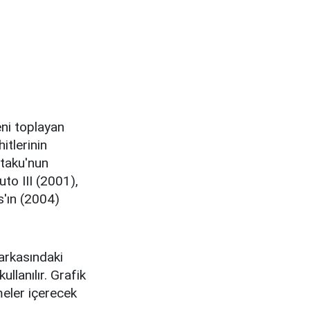
ni toplayan
itlerinin
otaku'nun
to III (2001),
'ın (2004)
arkasındaki
llanılır. Grafik
rmeler içerecek