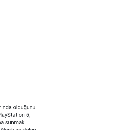
arında olduğunu
layStation 5,
rına sunmak
ğlantı noktaları