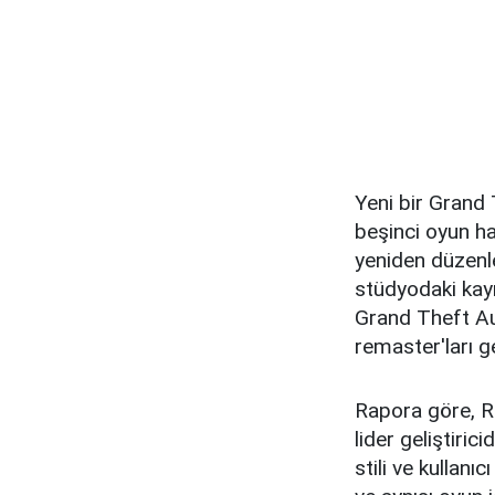
Yeni bir Grand
beşinci oyun ha
yeniden düzenle
stüdyodaki kayn
Grand Theft Au
remaster'ları gel
Rapora göre, R
lider geliştiric
stili ve kullanı