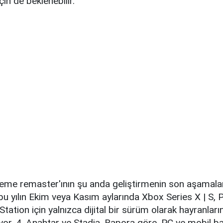
çin de beklenebilir.
leme remaster'ının şu anda geliştirmenin son aşamal
bu yılın Ekim veya Kasım aylarında Xbox Series X | S, P
tation için yalnızca dijital bir sürüm olarak hayranla
üyor. 4, Anahtar ve Stadia. Rapora göre, PC ve mobil ba