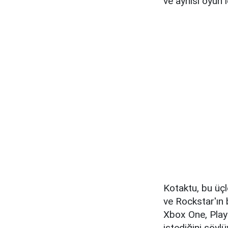
ve aynısı oyun i
Kotaktu, bu üç
ve Rockstar'ın 
Xbox One, PlayS
istediğini söyl