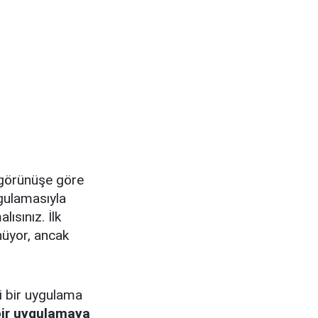
, görünüşe göre
gulamasıyla
sınız. İlk
ünüyor, ancak
 bir uygulama
bir uygulamaya