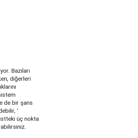
yor. Bazıları
en, diğerleri
klarını
 sistem
ne de bir şans
bilir, '
 üstteki üç nokta
bilirsiniz.