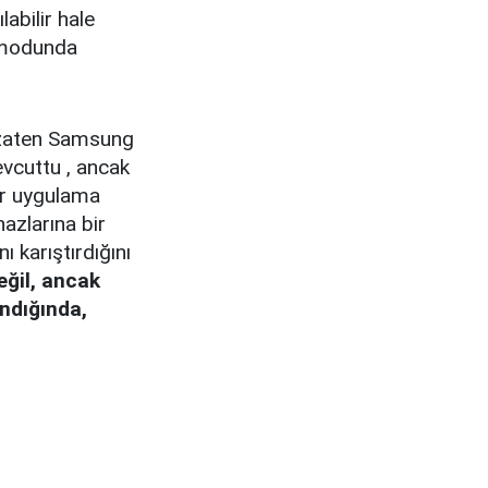
labilir hale
) modunda
i zaten Samsung
evcuttu , ancak
bir uygulama
azlarına bir
 karıştırdığını
eğil, ancak
ndığında,