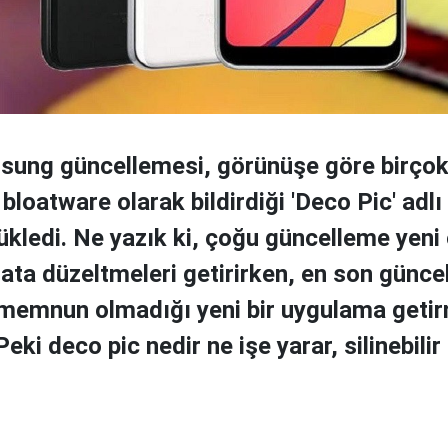
sung güncellemesi, görünüşe göre birço
 bloatware olarak bildirdiği 'Deco Pic' adlı 
kledi. Ne yazık ki, çoğu güncelleme yeni ö
 hata düzeltmeleri getirirken, en son günc
 memnun olmadığı yeni bir uygulama getir
eki deco pic nedir ne işe yarar, silinebilir