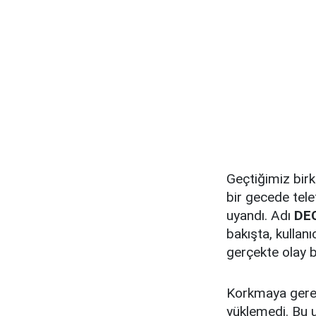
Geçtiğimiz birk
bir gecede tel
uyandı. Adı
DE
bakışta, kullan
gerçekte olay b
Korkmaya gerek
yüklemedi. Bu 