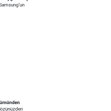
r Samsung'un
lümünden
 gözünüzden