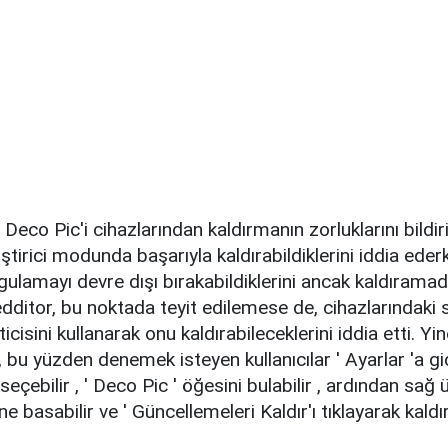
, Deco Pic'i cihazlarından kaldırmanın zorluklarını bildiri
ştirici modunda başarıyla kaldırabildiklerini iddia ederk
gulamayı devre dışı bırakabildiklerini ancak kaldıramadı
edditor, bu noktada teyit edilemese de, cihazlarındaki
isini kullanarak onu kaldırabileceklerini iddia etti. Yi
bu yüzden denemek isteyen kullanıcılar ' Ayarlar 'a gide
seçebilir , ' Deco Pic ' öğesini bulabilir , ardından sağ
basabilir ve ' Güncellemeleri Kaldır'ı tıklayarak kaldıra