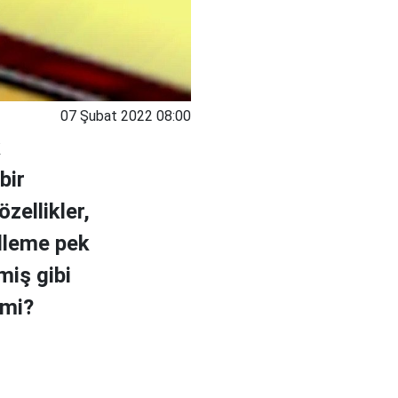
07 Şubat 2022 08:00
k
bir
zellikler,
elleme pek
miş gibi
 mi?