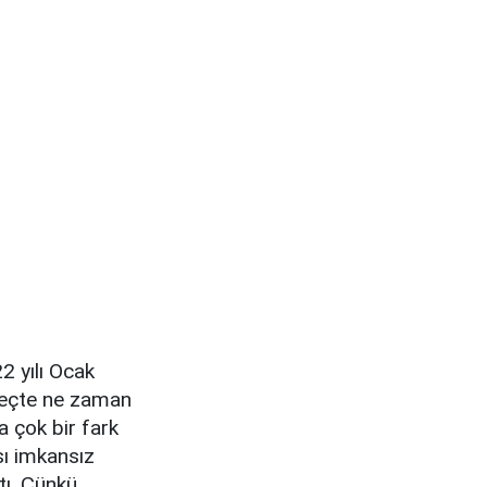
22 yılı Ocak
üreçte ne zaman
a çok bir fark
sı imkansız
ttı. Çünkü