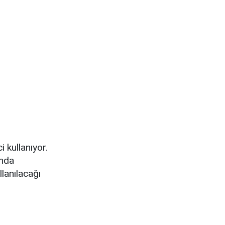
 kullanıyor.
ında
lanılacağı