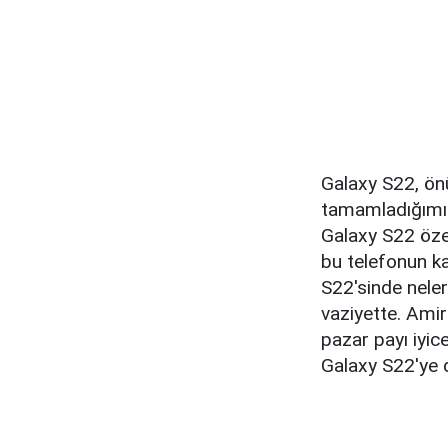
Galaxy S22, önü
tamamladığımızd
Galaxy S22 özel
bu telefonun ka
S22'sinde neler
vaziyette. Amir
pazar payı iyic
Galaxy S22'ye d