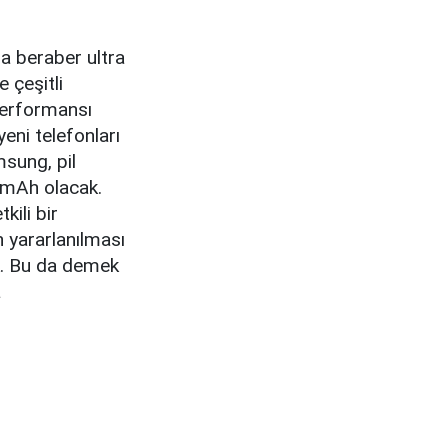
a beraber ultra
 çeşitli
performansı
eni telefonları
msung, pil
0 mAh olacak.
kili bir
n yararlanılması
cak. Bu da demek
a