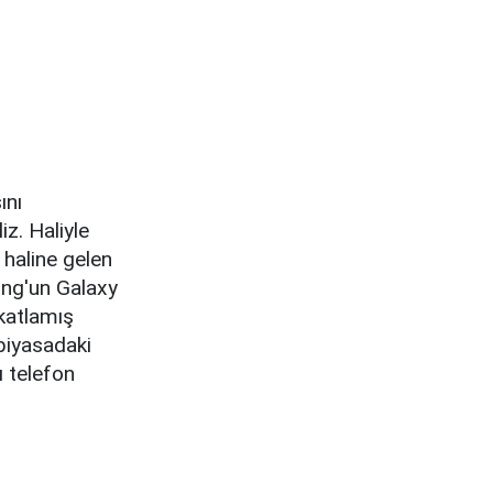
ını
z. Haliyle
 haline gelen
ung'un Galaxy
 katlamış
 piyasadaki
ı telefon