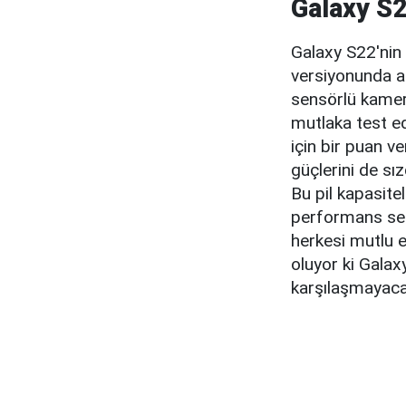
Galaxy S2
Galaxy S22'nin
versiyonunda an
sensörlü kamer
mutlaka test ed
için bir puan v
güçlerini de sı
Bu pil kapasitel
performans serg
herkesi mutlu et
oluyor ki Galaxy
karşılaşmayaca