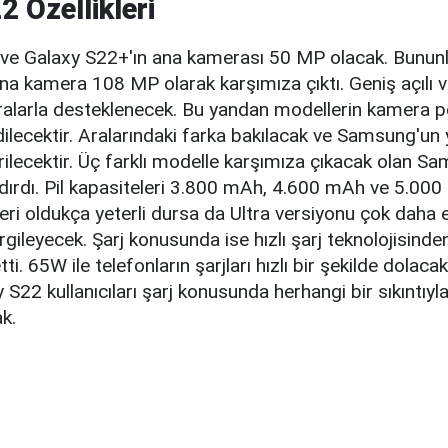
2 Özellikleri
 ve Galaxy S22+'ın ana kamerası 50 MP olacak. Bununl
a kamera 108 MP olarak karşımıza çıktı. Geniş açılı ve
alarla desteklenecek. Bu yandan modellerin kamera 
ilecektir. Aralarındaki farka bakılacak ve Samsung'un y
erilecektir. Üç farklı modelle karşımıza çıkacak olan Sa
zdırdı. Pil kapasiteleri 3.800 mAh, 4.600 mAh ve 5.00
eri oldukça yeterli dursa da Ultra versiyonu çok daha et
ileyecek. Şarj konusunda ise hızlı şarj teknolojisinde
ti. 65W ile telefonların şarjları hızlı bir şekilde dola
 S22 kullanıcıları şarj konusunda herhangi bir sıkıntıyl
k.