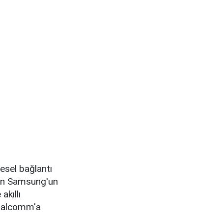
resel bağlantı
çin Samsung'un
akıllı
Qualcomm'a