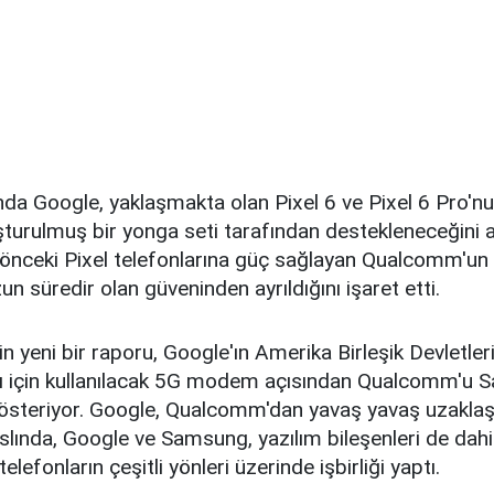
nda Google, yaklaşmakta olan Pixel 6 ve Pixel 6 Pro'n
şturulmuş bir yonga seti tarafından destekleneceğini a
 önceki Pixel telefonlarına güç sağlayan Qualcomm'u
un süredir olan güveninden ayrıldığını işaret etti.
in yeni bir raporu, Google'ın Amerika Birleşik Devletler
arı için kullanılacak 5G modem açısından Qualcomm'u 
 gösteriyor. Google, Qualcomm'dan yavaş yavaş uzaklaş
Aslında, Google ve Samsung, yazılım bileşenleri de dah
telefonların çeşitli yönleri üzerinde işbirliği yaptı.