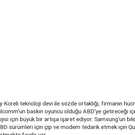
 Koreli teknoloji devi ile sözde ortaklığı, firmanın hüc
lcomm'un baskın oyuncu olduğu ABD'ye getireceği i
si için büyük bir artışa işaret ediyor. Samsung'un bile 
 ABD sürümleri için çip ve modem tedarik etmek için 
irtmekte fayda var.