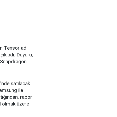
un Tensor adlı
çıkladı. Duyuru,
n Snapdragon
i'nde satılacak
Samsung ile
tığından, rapor
il olmak üzere