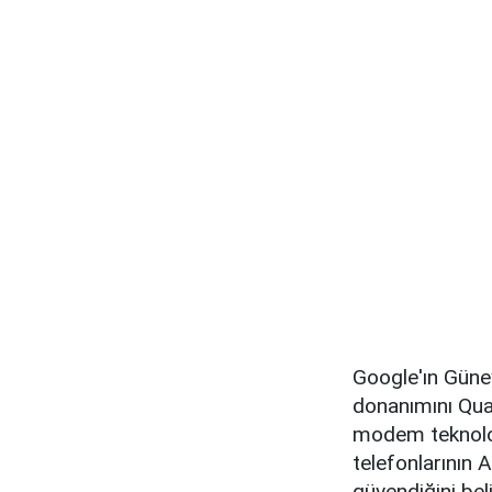
Google'ın Güney
donanımını Qua
modem teknoloji
telefonlarının
güvendiğini bel