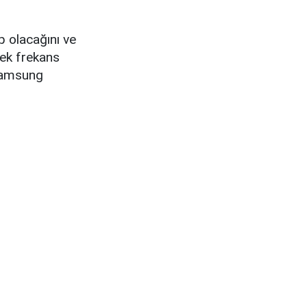
 olacağını ve
sek frekans
 Samsung