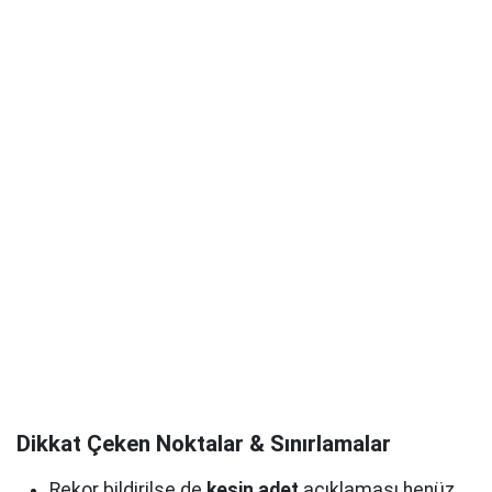
Dikkat Çeken Noktalar & Sınırlamalar
Rekor bildirilse de
kesin adet
açıklaması henüz