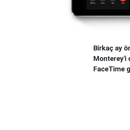
Birkaç ay ö
Monterey'i d
FaceTime gel