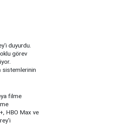
y'i duyurdu.
çoklu görev
iyor.
m sistemlerinin
eya filme
Time
ney+, HBO Max ve
ey'i