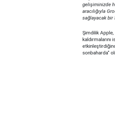
gelişiminizde h
aracılığıyla Gr
sağlayacak bir 
Şimdilik Apple,
kaldırmalarını i
etkinleştirdiğind
sonbaharda" olm