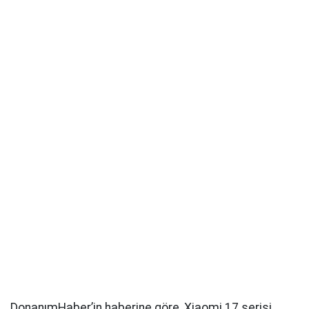
DonanımHaber’in haberine göre, Xiaomi 17 serisi,