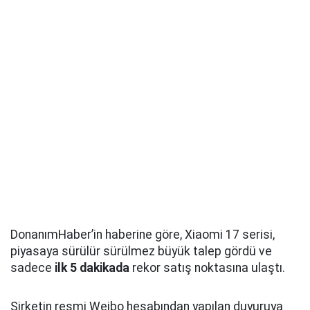
DonanımHaber’in haberine göre, Xiaomi 17 serisi,
piyasaya sürülür sürülmez büyük talep gördü ve
sadece
ilk 5 dakikada
rekor satış noktasına ulaştı.
Şirketin resmi Weibo hesabından yapılan duyuruya