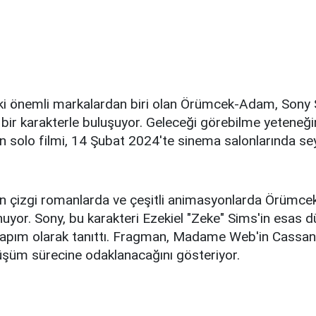
eki önemli markalardan biri olan Örümcek-Adam, Sony
 bir karakterle buluşuyor. Geleceği görebilme yeteneğ
solo filmi, 14 Şubat 2024'te sinema salonlarında sey
çizgi romanlarda ve çeşitli animasyonlarda Örümce
nuyor. Sony, bu karakteri Ezekiel "Zeke" Sims'in esas
ir yapım olarak tanıttı. Fragman, Madame Web'in Cassa
üşüm sürecine odaklanacağını gösteriyor.