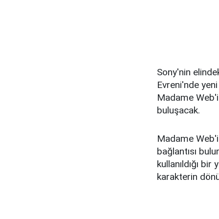
Sony'nin elind
Evreni'nde yeni
Madame Web'in 
buluşacak.
Madame Web'in 
bağlantısı bulu
kullanıldığı b
karakterin dön