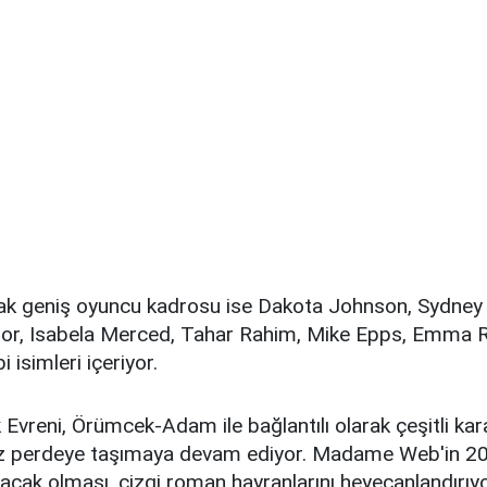
cak geniş oyuncu kadrosu ise Dakota Johnson, Sydney
or, Isabela Merced, Tahar Rahim, Mike Epps, Emma 
 isimleri içeriyor.
Evreni, Örümcek-Adam ile bağlantılı olarak çeşitli kara
az perdeye taşımaya devam ediyor. Madame Web'in 20
şacak olması, çizgi roman hayranlarını heyecanlandırıyo