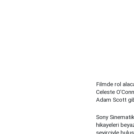
Filmde rol ala
Celeste O'Conn
Adam Scott gibi
Sony Sinematik 
hikayeleri bey
seyirciyle bulu