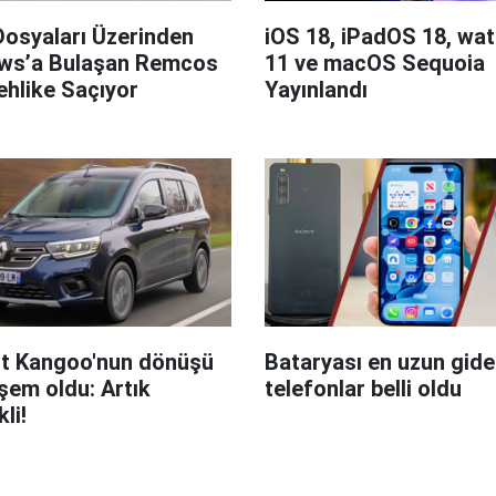
Dosyaları Üzerinden
iOS 18, iPadOS 18, wa
ws’a Bulaşan Remcos
11 ve macOS Sequoia
hlike Saçıyor
Yayınlandı
t Kangoo'nun dönüşü
Bataryası en uzun giden
em oldu: Artık
telefonlar belli oldu
kli!