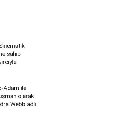
 Sinematik
ine sahip
irciyle
k-Adam ile
 düşman olarak
ndra Webb adlı