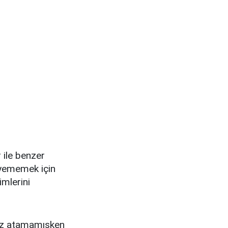
 ile benzer
r yememek için
imlerini
enüz atamamışken