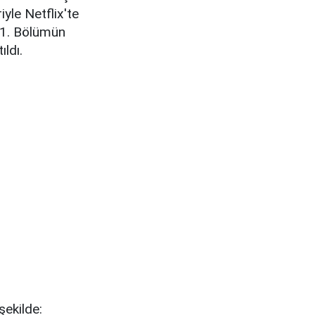
yle Netflix'te
n 1. Bölümün
ldı.
şekilde: