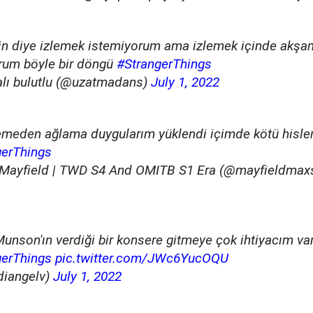
in diye izlemek istemiyorum ama izlemek içinde akşa
rum böyle bir döngü
#StrangerThings
alı bulutlu (@uzatmadans)
July 1, 2022
emeden ağlama duygularım yüklendi içimde kötü hisler
gerThings
Mayfield | TWD S4 And OMITB S1 Era (@mayfieldmax
unson'ın verdiği bir konsere gitmeye çok ihtiyacım va
gerThings
pic.twitter.com/JWc6YucOQU
diangelv)
July 1, 2022