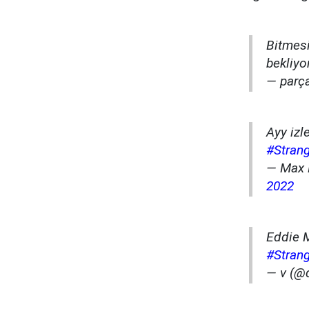
Bitmes
bekliyo
— parç
Ayy izl
#Stran
— Max 
2022
Eddie M
#Stran
— v (@