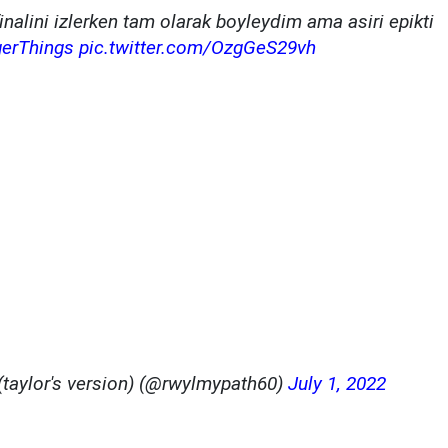
inalini izlerken tam olarak boyleydim ama asiri epikti
gerThings
pic.twitter.com/OzgGeS29vh
(taylor's version) (@rwylmypath60)
July 1, 2022