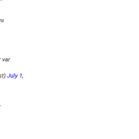
mı
 var
st)
July 1,
r