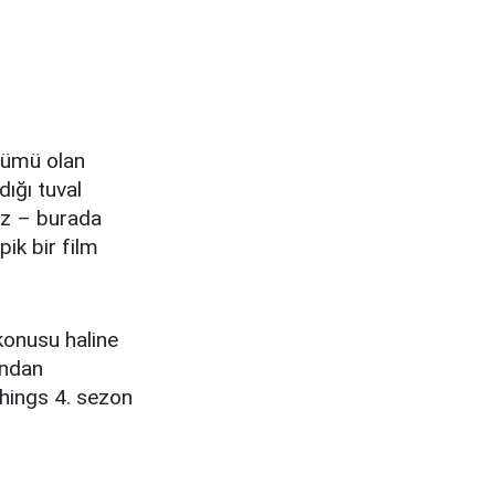
ölümü olan
dığı tuval
ğiz – burada
ik bir film
 konusu haline
ından
Things 4. sezon