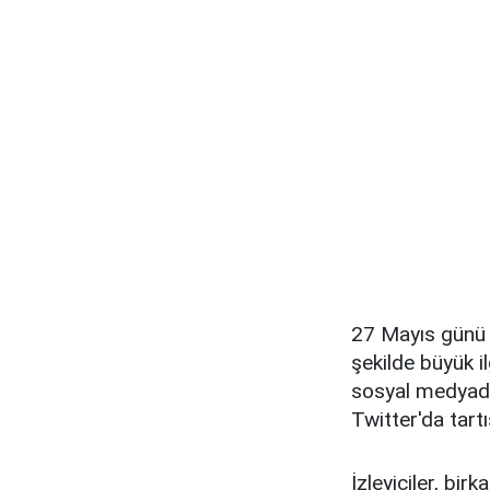
27 Mayıs günü 
şekilde büyük i
sosyal medyadan
Twitter'da tartı
İzleyiciler, bi