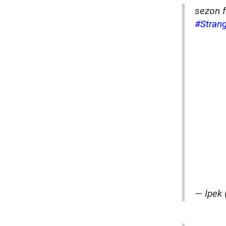
sezon f
#Stran
— İpek 