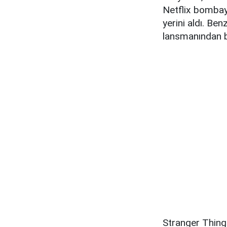
Netflix bombayı
yerini aldı. Be
lansmanından b
Stranger Things 