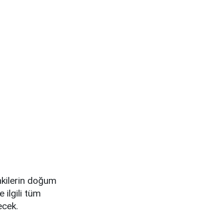
nkilerin doğum
 ilgili tüm
ecek.