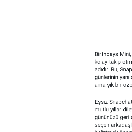
Birthdays Mini,
kolay takip etm
adıdır. Bu, Sn
günlerinin yanı
ama şık bir özel
Eşsiz Snapchat 
mutlu yıllar di
gününüzü geri s
seçen arkadaşla