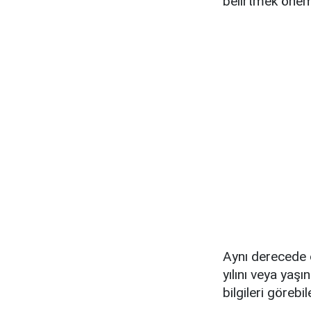
belirtmek öneml
Aynı derecede ö
yılını veya yaş
bilgileri göreb