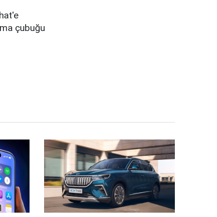
hat'e
rama çubuğu