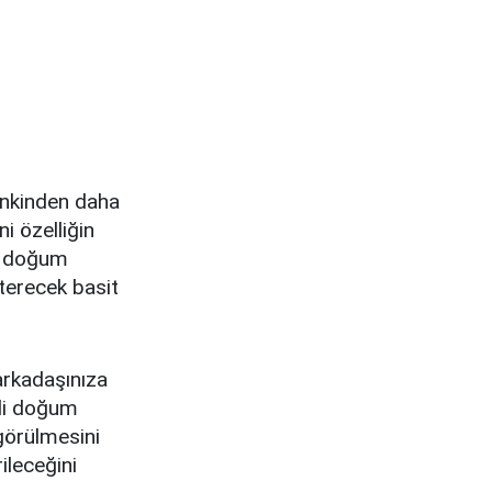
mankinden daha
i özelliğin
en doğum
sterecek basit
arkadaşınıza
ndi doğum
görülmesini
ileceğini