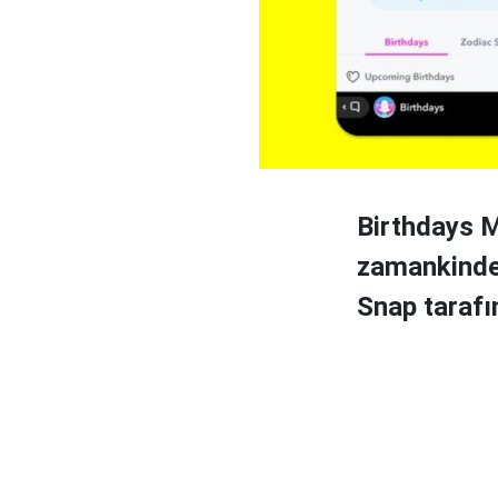
Birthdays M
zamankinden
Snap tarafı