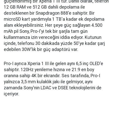
güçlendirilmiş bir Xperia 1 III'tür. Dahili olarak, telefon
12 GB RAM ve 512 GB dahili depolama ile
desteklenen bir Snapdragon 888'e sahiptir. Bir
microSD kart yardımıyla 1 TB'a kadar ek depolama
alanı ekleyebilirsiniz. Her şeye güç sağlayan 4.500
mAh pil Sony, Pro-I'yi tek bir şarjla tam gün
kullanmanıza izin vereceğini iddia ediyor. Kutunun
içinde, telefonu 30 dakikada yüzde 50'ye kadar şarj
edebilen 30W'lık bir güç adaptörü var.
Pro-I ayrıca Xperia 1 III ile gelen aynı 6,5 inç OLED'e
sahiptir. 120Hz yenileme hızına ve 21:9 en boy
oranına sahip 4K bir ekrandır. Ses tarafında, Pro-I
yalnızca 3,5 mm kulaklık jakı ile gelmiyor, aynı
zamanda Sony'nin LDAC ve DSEE teknolojilerini de
içeriyor.