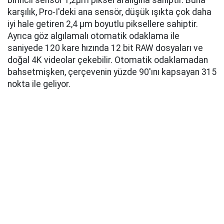
birincil sensör 1,2µm piksel aralığına sahiptir. Buna
karşılık, Pro-I'deki ana sensör, düşük ışıkta çok daha
iyi hale getiren 2,4 µm boyutlu piksellere sahiptir.
Ayrıca göz algılamalı otomatik odaklama ile
saniyede 120 kare hızında 12 bit RAW dosyaları ve
doğal 4K videolar çekebilir. Otomatik odaklamadan
bahsetmişken, çerçevenin yüzde 90'ını kapsayan 315
nokta ile geliyor.