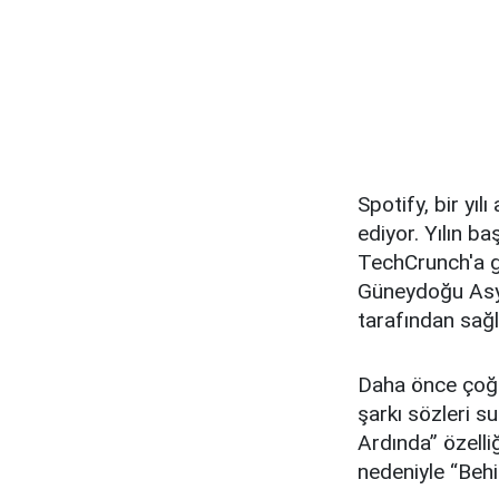
Spotify, bir yıl
ediyor. Yılın b
TechCrunch'a g
Güneydoğu Asya'
tarafından sağl
Daha önce çoğu
şarkı sözleri su
Ardında” özelli
nedeniyle “Behi