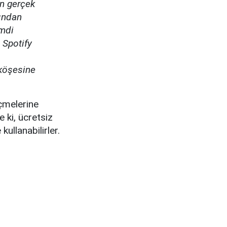
in gerçek
nından
imdi
 Spotify
 köşesine
eçmelerine
 ki, ücretsiz
ullanabilirler.