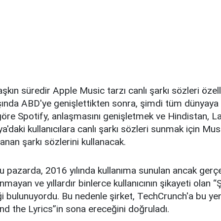
ı aşkın süredir Apple Music tarzı canlı şarkı sözleri özell
aşında ABD'ye genişlettikten sonra, şimdi tüm dünyaya y
öre Spotify, anlaşmasını genişletmek ve Hindistan, L
daki kullanıcılara canlı şarkı sözleri sunmak için Mu
anan şarkı sözlerini kullanacak.
 pazarda, 2016 yılında kullanıma sunulan ancak gerç
nmayan ve yıllardır binlerce kullanıcının şikayeti olan “
ği bulunuyordu. Bu nedenle şirket, TechCrunch'a bu yeni
nd the Lyrics”in sona ereceğini doğruladı.