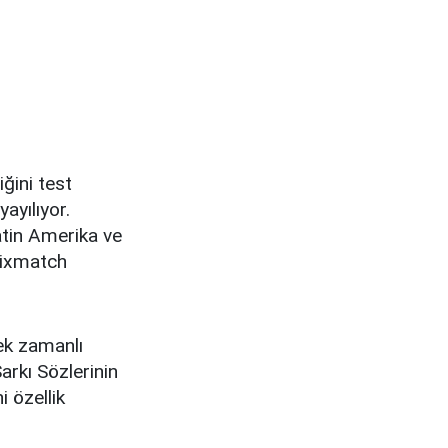
iğini test
ayılıyor.
atin Amerika ve
sixmatch
ek zamanlı
Şarkı Sözlerinin
 özellik