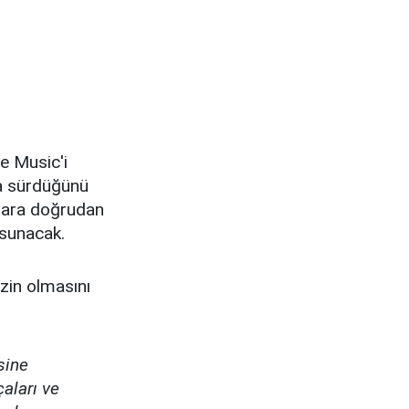
le Music'i
ya sürdüğünü
alara doğrudan
 sunacak.
izin olmasını
sine
çaları ve