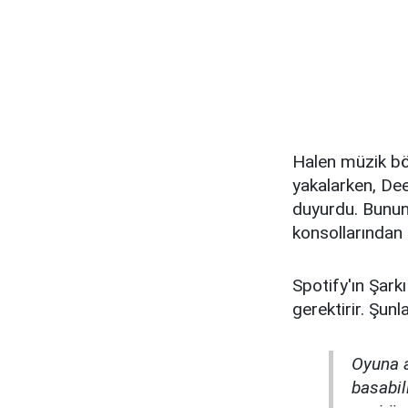
Halen müzik böl
yakalarken, De
duyurdu. Bununl
konsollarından 
Spotify'ın Şark
gerektirir. Şunl
Oyuna a
basabil