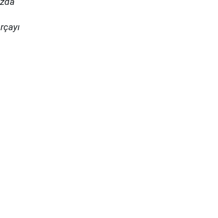
ızda
rçayı