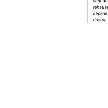
yeni ön
rahatla
seçeneğ
duyma 