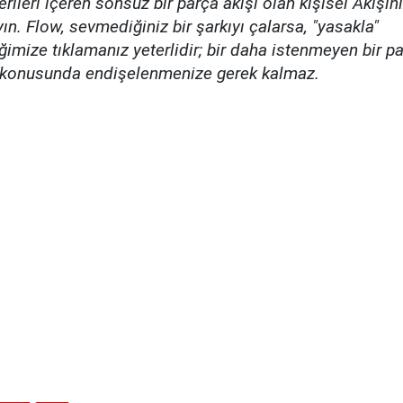
erileri içeren sonsuz bir parça akışı olan kişisel Akışın
yın. Flow, sevmediğiniz bir şarkıyı çalarsa, "yasakla"
imize tıklamanız yeterlidir; bir daha istenmeyen bir pa
konusunda endişelenmenize gerek kalmaz.