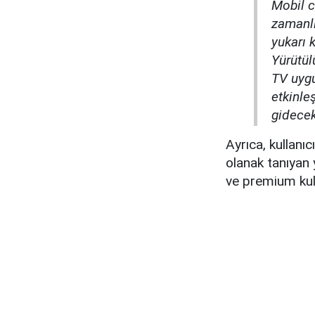
Mobil c
zamanlı
yukarı 
Yürütül
TV uygu
etkinle
gidecek
Ayrıca, kullanı
olanak tanıyan 
ve premium kull