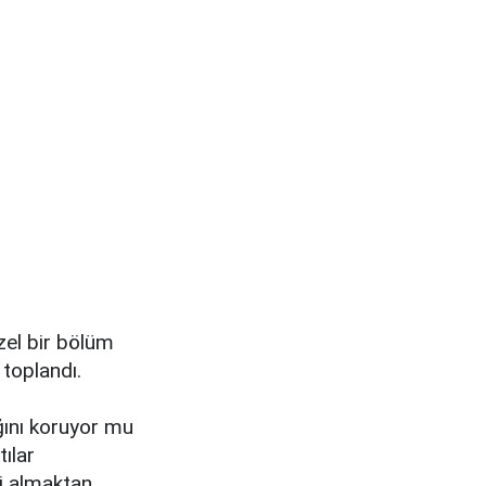
zel bir bölüm
toplandı.
ğını koruyor mu
tılar
ni almaktan