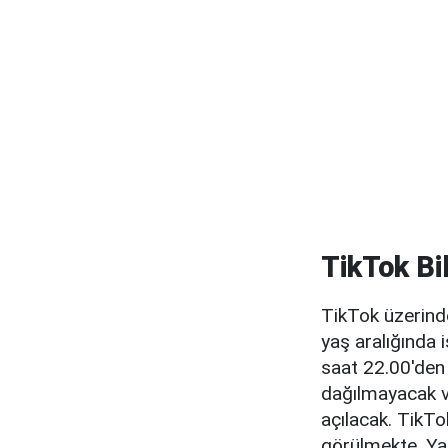
TikTok Bi
TikTok üzerinden
yaş aralığında 
saat 22.00'den 
dağılmayacak ve
açılacak. TikTo
görülmekte. Yap