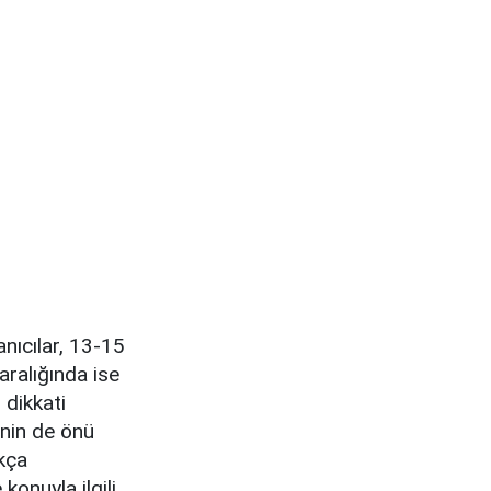
anıcılar, 13-15
aralığında ise
 dikkati
inin de önü
ıkça
onuyla ilgili