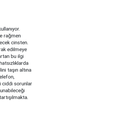
ullanıyor.
ske rağmen
decek cinsten.
erak edilmeye
rtan bu ilgi
hatsızlıklarda
ni taşın altına
elefon,
i ciddi sorunlar
runabileceği
tartışılmakta.