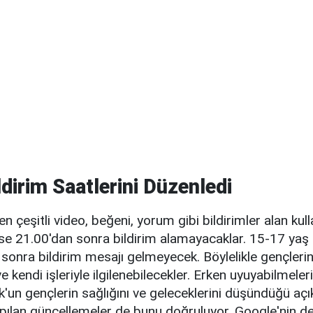
ldirim Saatlerini Düzenledi
 çeşitli video, beğeni, yorum gibi bildirimler alan kull
ise 21.00'dan sonra bildirim alamayacaklar. 15-17 yaş 
sonra bildirim mesajı gelmeyecek. Böylelikle gençlerin
 kendi işleriyle ilgilenebilecekler. Erken uyuyabilmeler
k'un gençlerin sağlığını ve geleceklerini düşündüğü aç
ılan güncellemeler de bunu doğruluyor. Google'nin de k