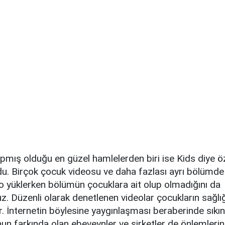
pmış olduğu en güzel hamlelerden biri ise Kids diye ö
u. Birçok çocuk videosu ve daha fazlası ayrı bölümde 
eo yüklerken bölümün çocuklara ait olup olmadığını da
z. Düzenli olarak denetlenen videolar çocukların sağlı
or. İnternetin böylesine yaygınlaşması beraberinde sıkın
nun farkında olan ebeveynler ve şirketler de önlemleri