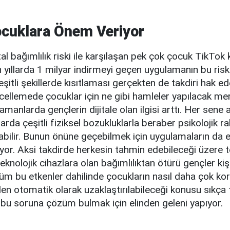
cuklara Önem Veriyor
al bağımlılık riski ile karşılaşan pek çok çocuk TikTok k
n yıllarda 1 milyar indirmeyi geçen uygulamanın bu ri
şitli şekillerde kısıtlaması gerçekten de takdiri hak e
cellemede çocuklar için ne gibi hamleler yapılacak m
manlarda gençlerin dijitale olan ilgisi arttı. Her sene a
arda çeşitli fiziksel bozukluklarla beraber psikolojik ra
abilir. Bunun önüne geçebilmek için uygulamaların da eli
or. Aksi takdirde herkesin tahmin edebileceği üzere t
teknolojik cihazlara olan bağımlılıktan ötürü gençler kiş
üm bu etkenler dahilinde çocukların nasıl daha çok ko
den otomatik olarak uzaklaştırılabileceği konusu sıkça 
 bu soruna çözüm bulmak için elinden geleni yapıyor.