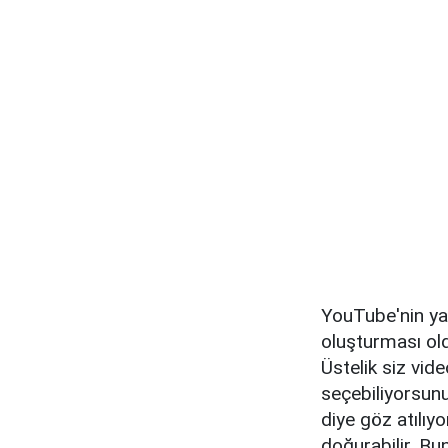
YouTube'nin ya
oluşturması old
Üstelik siz vid
seçebiliyorsunu
diye göz atılıy
doğurabilir. Bu