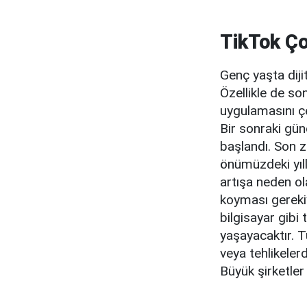
TikTok Ço
Genç yaşta dijit
Özellikle de so
uygulamasını çe
Bir sonraki gün
başlandı. Son za
önümüzdeki yıll
artışa neden ol
koyması gerekiy
bilgisayar gibi 
yaşayacaktır. T
veya tehlikeler
Büyük şirketler