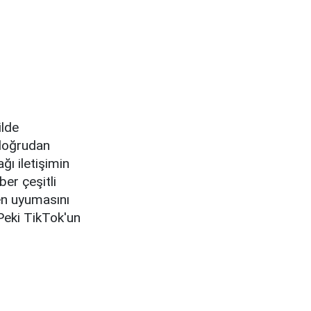
ilde
 doğrudan
ğı iletişimin
ber çeşitli
ken uyumasını
Peki TikTok'un