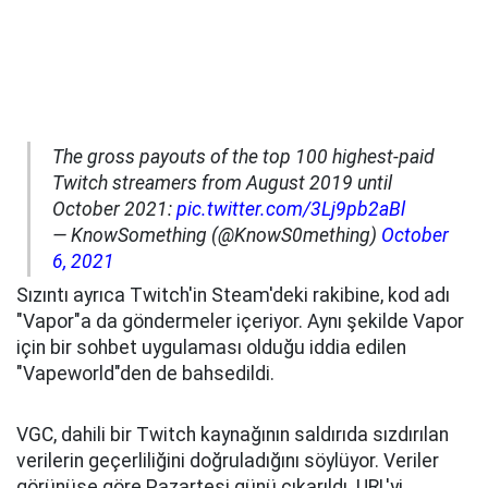
The gross payouts of the top 100 highest-paid
Twitch streamers from August 2019 until
October 2021:
pic.twitter.com/3Lj9pb2aBl
— KnowSomething (@KnowS0mething)
October
6, 2021
Sızıntı ayrıca Twitch'in Steam'deki rakibine, kod adı
"Vapor"a da göndermeler içeriyor. Aynı şekilde Vapor
için bir sohbet uygulaması olduğu iddia edilen
"Vapeworld"den de bahsedildi.
VGC, dahili bir Twitch kaynağının saldırıda sızdırılan
verilerin geçerliliğini doğruladığını söylüyor. Veriler
görünüşe göre Pazartesi günü çıkarıldı. URL'yi