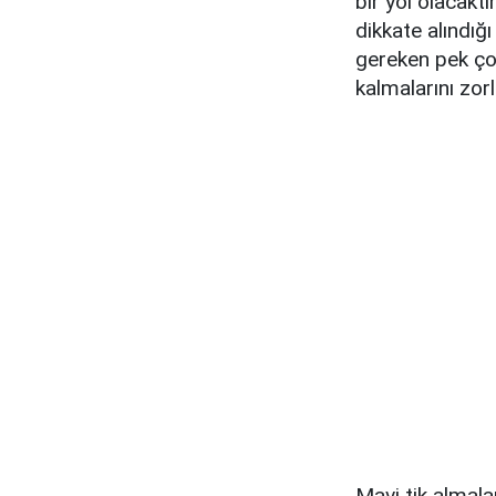
bir yol olacak
dikkate alındığı
gereken pek çok
kalmalarını zorla
Mavi tik almal