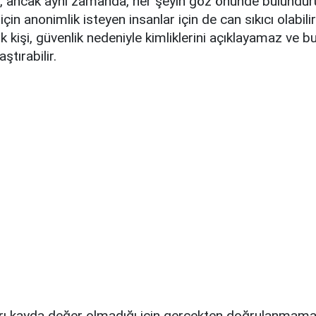
tır, ancak aynı zamanda, her şeyin göz önünde bulundu
 için anonimlik isteyen insanlar için de can sıkıcı olabi
 kişi, güvenlik nedeniyle kimliklerini açıklayamaz ve b
ştırabilir.
arı kayda değer olmadığı için gerçekten doğrulanmam