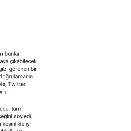
üm bunlar
aya çıkabilecek
gibi görünen bir
, doğrulamanın
le, Twitter
lir.
cüsü, tüm
eğini söyledi.
esinlikle iyi