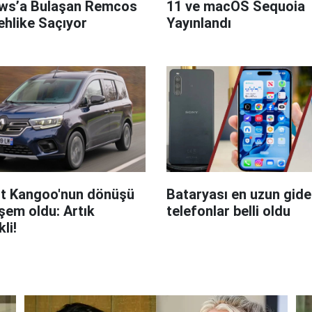
ws’a Bulaşan Remcos
11 ve macOS Sequoia
hlike Saçıyor
Yayınlandı
t Kangoo'nun dönüşü
Bataryası en uzun giden
em oldu: Artık
telefonlar belli oldu
kli!