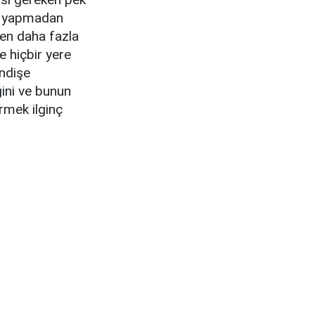
ma yapmadan
den daha fazla
e hiçbir yere
endişe
ğini ve bunun
rmek ilginç