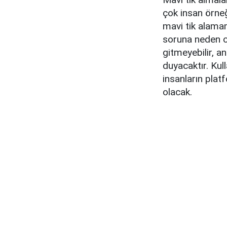
çok insan örneğ
mavi tik alama
soruna neden ol
gitmeyebilir, a
duyacaktır. Kul
insanların plat
olacak.