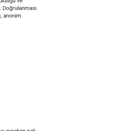
rulduğu ve
lir. Doğrulanması
u, anonim
ası gereken pek