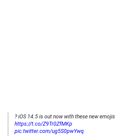
? iOS 14.5 is out now with these new emojis
https://t.co/Z9Tr0ZfMKp
pic.twitter.com/ug5S0pwYwq