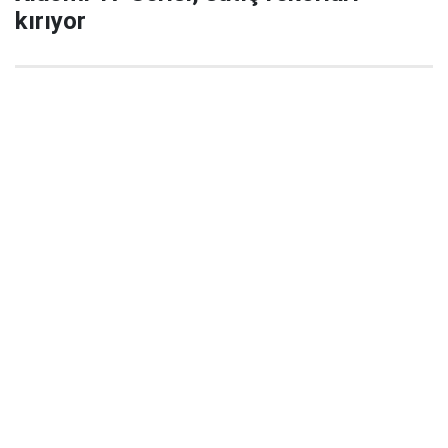
kırıyor
29 Eylül 2025 22:02
Xiaomi’nin yeni amiral gemisi serisi Xiaomi 17 / 17
Pro / 17 Pro Max, China’da satışa çıktığı ilk 5
dakikada büyük ilgi gördü ve şirket tarihinde yeni bir