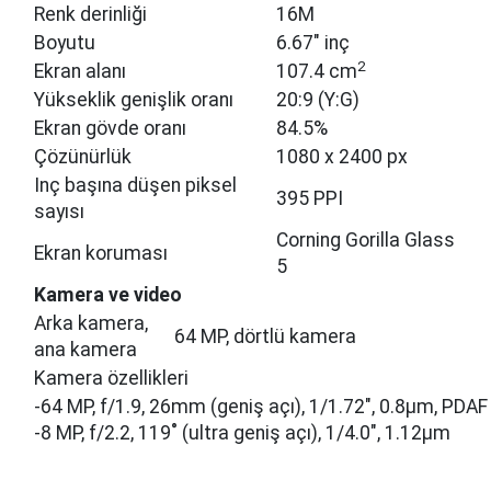
Renk derinliği
16M
Boyutu
6.67" inç
2
Ekran alanı
107.4 cm
Yükseklik genişlik oranı
20:9 (Y:G)
Ekran gövde oranı
84.5%
Çözünürlük
1080 x 2400 px
Inç başına düşen piksel
395 PPI
sayısı
Corning Gorilla Glass
Ekran koruması
5
Kamera ve video
Arka kamera,
64 MP, dörtlü kamera
ana kamera
Kamera özellikleri
-64 MP, f/1.9, 26mm (geniş açı), 1/1.72", 0.8µm, PDAF
-8 MP, f/2.2, 119˚ (ultra geniş açı), 1/4.0", 1.12µm