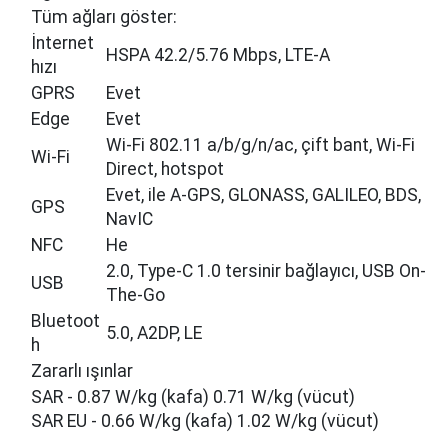
Tüm ağları göster:
İnternet
HSPA 42.2/5.76 Mbps, LTE-A
hızı
GPRS
Evet
Edge
Evet
Wi-Fi 802.11 a/b/g/n/ac, çift bant, Wi-Fi
Wi-Fi
Direct, hotspot
Evet, ile A-GPS, GLONASS, GALILEO, BDS,
GPS
NavIC
NFC
Не
2.0, Type-C 1.0 tersinir bağlayıcı, USB On-
USB
The-Go
Bluetoot
5.0, A2DP, LE
h
Zararlı ışınlar
SAR - 0.87 W/kg (kafa) 0.71 W/kg (vücut)
SAR EU - 0.66 W/kg (kafa) 1.02 W/kg (vücut)