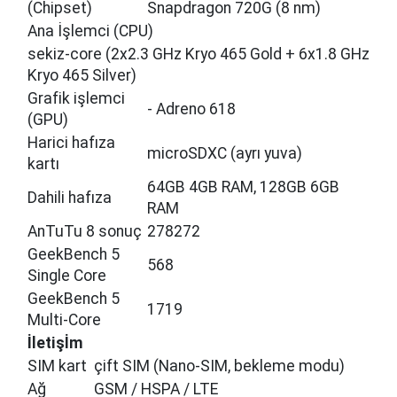
(Chipset)
Snapdragon 720G (8 nm)
Ana İşlemci (CPU)
sekiz-core (2x2.3 GHz Kryo 465 Gold + 6x1.8 GHz
Kryo 465 Silver)
Grafik işlemci
- Adreno 618
(GPU)
Harici hafıza
microSDXC (ayrı yuva)
kartı
64GB 4GB RAM, 128GB 6GB
Dahili hafıza
RAM
AnTuTu 8 sonuç
278272
GeekBench 5
568
Single Core
GeekBench 5
1719
Multi-Core
İleti̇şİm
SIM kart
çift SIM (Nano-SIM, bekleme modu)
Ağ
GSM / HSPA / LTE