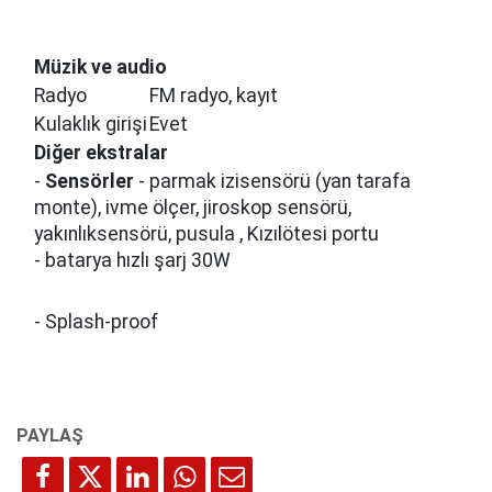
Müzi̇k ve audi̇o
Radyo
FM radyo, kayıt
Kulaklık girişi
Evet
Di̇ğer ekstralar
-
Sensörler
- parmak izisensörü (yan tarafa
monte), ivme ölçer, jiroskop sensörü,
yakınlıksensörü, pusula , Kızılötesi portu
- batarya hızlı şarj 30W
- Splash-proof