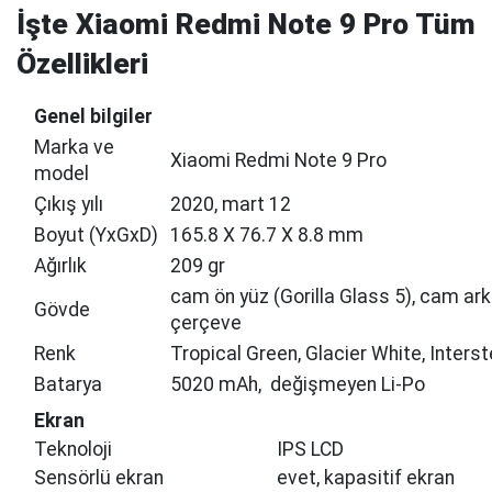
İşte Xiaomi Redmi Note 9 Pro Tüm
Özellikleri
Genel bi̇lgi̇ler
Marka ve
Xiaomi Redmi Note 9 Pro
model
Çıkış yılı
2020, mart 12
Boyut (YxGxD)
165.8 Х 76.7 Х 8.8 mm
Ağırlık
209 gr
cam ön yüz (Gorilla Glass 5), cam arka
Gövde
çerçeve
Renk
Tropical Green, Glacier White, Interst
Batarya
5020 mAh, değişmeyen Li-Po
Ekran
Teknoloji
IPS LCD
Sensörlü ekran
evet, kapasitif ekran