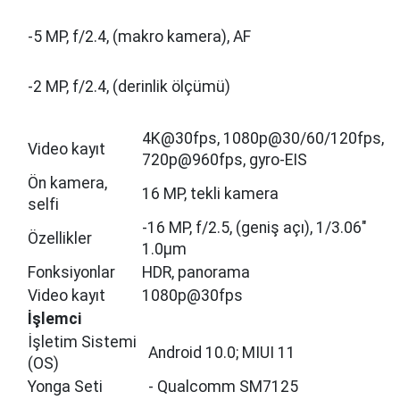
-5 MP, f/2.4, (makro kamera), AF
-2 MP, f/2.4, (derinlik ölçümü)
4K@30fps, 1080p@30/60/120fps,
Video kayıt
720p@960fps, gyro-EIS
Ön kamera,
16 MP, tekli kamera
selfi
-16 MP, f/2.5, (geniş açı), 1/3.06"
Özellikler
1.0µm
Fonksiyonlar
HDR, panorama
Video kayıt
1080p@30fps
İşlemci̇
İşletim Sistemi
Android 10.0; MIUI 11
(OS)
Yonga Seti
- Qualcomm SM7125