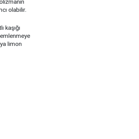
bolizmanın
ı olabilir.
lı kaşığı
a demlenmeye
eya limon