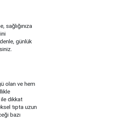
e, sağlığınıza
ini
denle, günlük
siniz.
gü olan ve hem
likle
ile dikkat
eksel tıpta uzun
ceği bazı