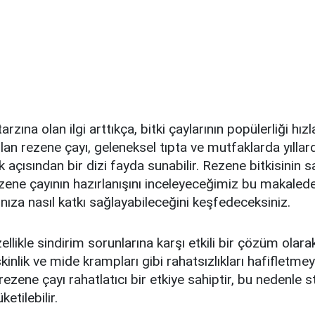
arzına olan ilgi arttıkça, bitki çaylarının popülerliği hız
lan rezene çayı, geleneksel tıpta ve mutfaklarda yıllardı
ık açısından bir dizi fayda sunabilir. Rezene bitkisinin s
rezene çayının hazırlanışını inceleyeceğimiz bu makaled
ınıza nasıl katkı sağlayabileceğini keşfedeceksiniz.
llikle sindirim sorunlarına karşı etkili bir çözüm olarak 
şkinlik ve mide krampları gibi rahatsızlıkları hafifletme
, rezene çayı rahatlatıcı bir etkiye sahiptir, bu nedenle s
etilebilir.