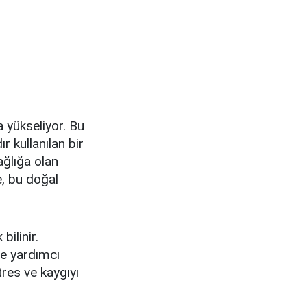
la yükseliyor. Bu
r kullanılan bir
ağlığa olan
e, bu doğal
bilinir.
ye yardımcı
tres ve kaygıyı