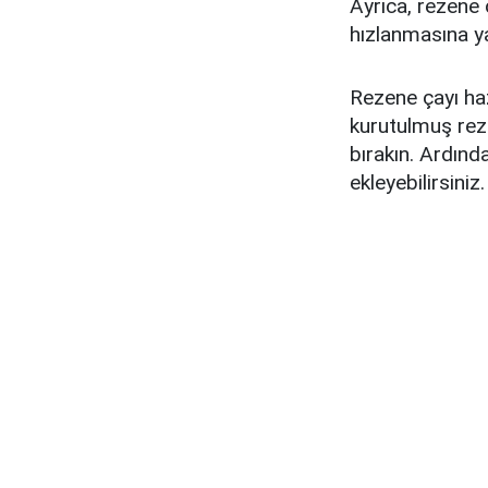
Ayrıca, rezene ç
hızlanmasına ya
Rezene çayı haz
kurutulmuş rez
bırakın. Ardınd
ekleyebilirsiniz.