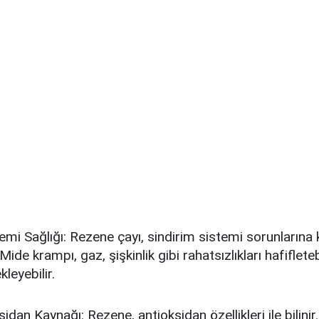
emi Sağlığı: Rezene çayı, sindirim sistemi sorunlarına ka
Mide krampı, gaz, şişkinlik gibi rahatsızlıkları hafifleteb
leyebilir.
ksidan Kaynağı: Rezene, antioksidan özellikleri ile bilini