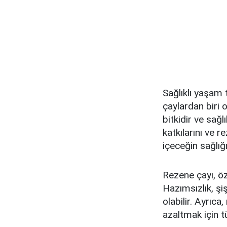
Sağlıklı yaşam t
çaylardan biri o
bitkidir ve sağl
katkılarını ve 
içeceğin sağlığ
Rezene çayı, öze
Hazımsızlık, şi
olabilir. Ayrıca
azaltmak için tük