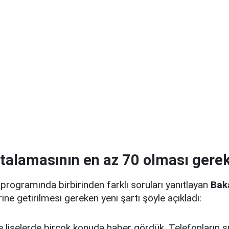
talamasının en az 70 olması gere
rogramında birbirinden farklı soruları yanıtlayan
Bak
ine getirilmesi gereken yeni şartı şöyle açıkladı:
 liselerde birçok konuda haber gördük. Telefonların sı