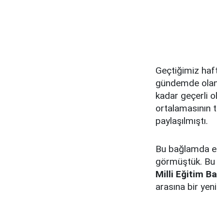
Geçtiğimiz haf
gündemde ola
kadar geçerli 
ortalamasının t
paylaşılmıştı.
Bu bağlamda eğe
görmüştük. Bu
Milli Eğitim B
arasına bir yen