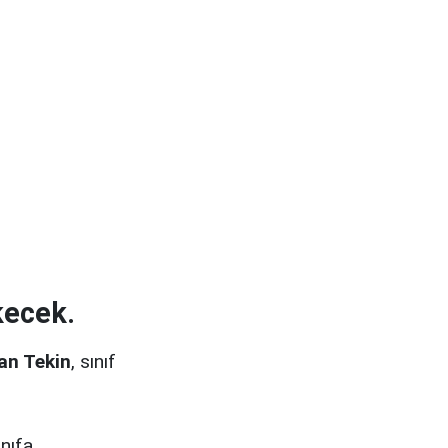
kecek.
an Tekin
, sınıf
nıfa