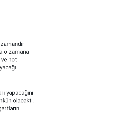
n zamandır
da o zamana
 ve not
ayacağı
arı yapacağını
kün olacaktı.
artların