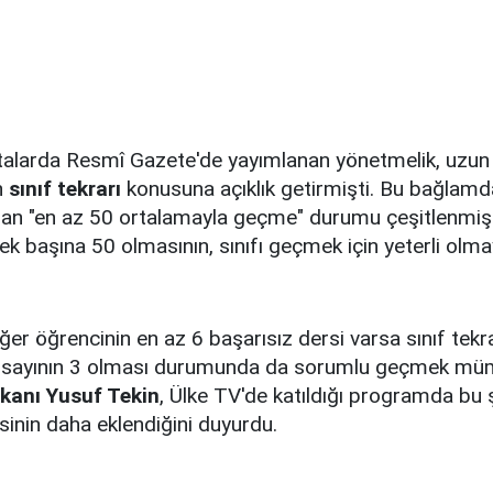
talarda Resmî Gazete'de yayımlanan yönetmelik, uzu
n
sınıf tekrarı
konusuna açıklık getirmişti. Bu bağlam
olan "en az 50 ortalamayla geçme" durumu çeşitlenmiş
ek başına 50 olmasının, sınıfı geçmek için yeterli olm
r öğrencinin en az 6 başarısız dersi varsa sınıf tekr
 sayının 3 olması durumunda da sorumlu geçmek müm
akanı Yusuf Tekin
, Ülke TV'de katıldığı programda bu ş
isinin daha eklendiğini duyurdu.