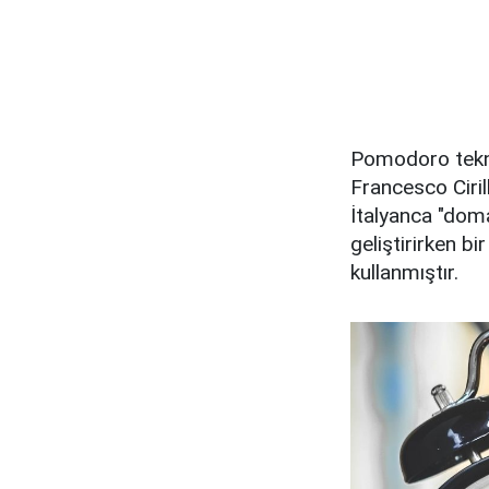
Pomodoro tekniğ
Francesco Cirill
İtalyanca "doma
geliştirirken b
kullanmıştır.