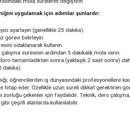
rasındaki mola sürelerini değiştirin.
ğini uygulamak için adımlar şunlardır:
ıcı ayarlayın (genellikle 25 dakika).
z görevi belirleyin.
esini odaklanarak kullanın.
k çalışma süresinin ardından 5 dakikalık mola verin.
ro tamamladıktan sonra (yaklaşık 2 saat sonra) dah
0 dakika).
ği, öğrencilerden iş dünyasındaki profesyonellere kad
ine hitap eder. Özellikle uzun süreli dikkat gerektiren g
zorluğu çekenler için faydalıdır. Teknik, ders çalışm
 gibi çeşitli alanlarda kullanılabilir.