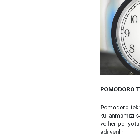
POMODORO TE
Pomodoro tekniğ
kullanmamızı sa
ve her periyotu
adı verilir.