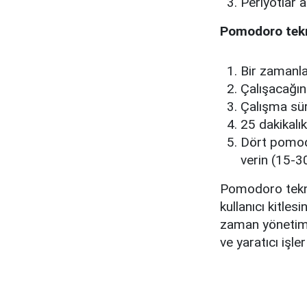
Periyotlar a
Pomodoro tekni
Bir zamanlay
Çalışacağını
Çalışma sür
25 dakikalı
Dört pomodo
verin (15-3
Pomodoro tekni
kullanıcı kitles
zaman yönetimi 
ve yaratıcı işler