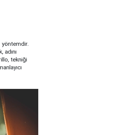
r yöntemdir.
, adını
lo, tekniği
manlayıcı