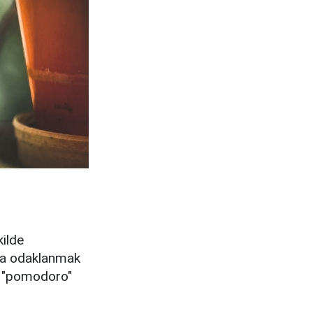
kilde
ına odaklanmak
da "pomodoro"