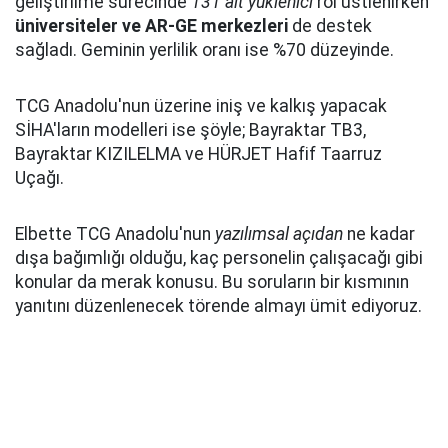
geliştirilme sürecinde
131 alt yüklenici
rol üstlenirken
üniversiteler ve AR-GE merkezleri
de destek
sağladı. Geminin yerlilik oranı ise %70 düzeyinde.
TCG Anadolu'nun üzerine iniş ve kalkış yapacak
SİHA'ların modelleri ise şöyle; Bayraktar TB3,
Bayraktar KIZILELMA ve HÜRJET Hafif Taarruz
Uçağı.
Elbette TCG Anadolu'nun
yazılımsal açıdan
ne kadar
dışa bağımlığı olduğu, kaç personelin çalışacağı gibi
konular da merak konusu. Bu soruların bir kısmının
yanıtını düzenlenecek törende almayı ümit ediyoruz.