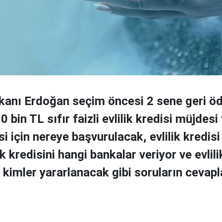
anı Erdoğan seçim öncesi 2 sene geri ö
0 bin TL sıfır faizli evlilik kredisi müjdesi
isi için nereye başvurulacak, evlilik kredisi
lik kredisini hangi bankalar veriyor ve evlili
kimler yararlanacak gibi soruların cevapla