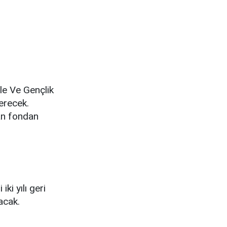
ile Ve Gençlik
erecek.
lan fondan
ki yılı geri
acak.