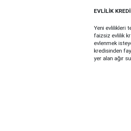
EVLİLİK KRED
Yeni evlilikleri
faizsiz evlilik
evlenmek isteye
kredisinden fa
yer alan ağır 