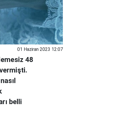
01 Haziran 2023 12:07
demesiz 48
 vermişti.
 nasıl
k
rı belli