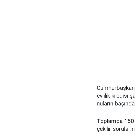
Cumhurbaşkanı 
evlilik kredisi 
nuların başında 
Toplamda 150 bin
çekilir soruları