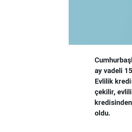
Cumhurbaşk
ay vadeli 15
Evlilik kred
çekilir, evli
kredisinden 
oldu.