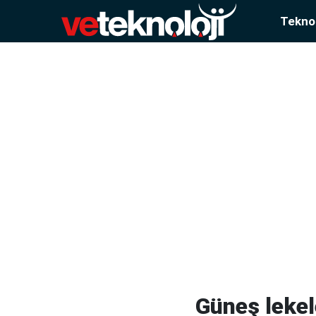
Teknol
Güneş leke