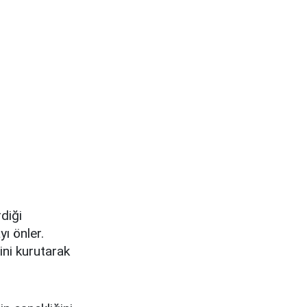
diği
yı önler.
rini kurutarak