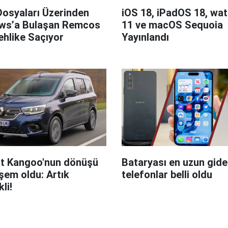
Dosyaları Üzerinden
iOS 18, iPadOS 18, wa
ws’a Bulaşan Remcos
11 ve macOS Sequoia
hlike Saçıyor
Yayınlandı
t Kangoo'nun dönüşü
Bataryası en uzun giden
em oldu: Artık
telefonlar belli oldu
kli!