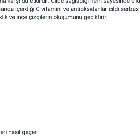
a karşı da etkilidir. Cilde sağladığı nem sayesinde cild
anda içerdiği C vitamini ve antioksidanlar cildi serbes
klık ve ince çizgilerin oluşumunu geciktirir.