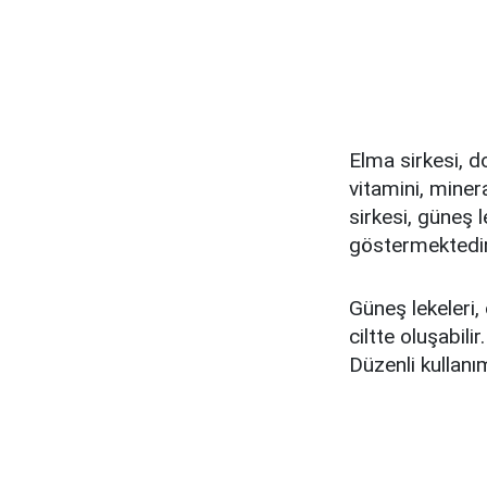
Elma sirkesi, do
vitamini, miner
sirkesi, güneş l
göstermektedir
Güneş lekeleri,
ciltte oluşabil
Düzenli kullanı