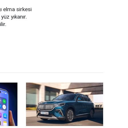
ğı elma sirkesi
yüz yıkanır.
ir.