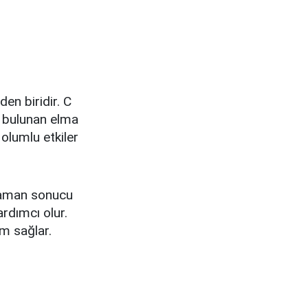
den biridir. C
ı bulunan elma
 olumlu etkiler
 zaman sonucu
ardımcı olur.
üm sağlar.