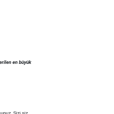
erilen en büyük
unuz. Sizi siz