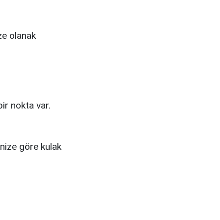
ize olanak
r nokta var.
nize göre kulak