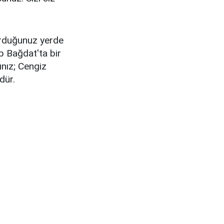
urduğunuz yerde
p Bağdat'ta bir
nız; Cengiz
dür.