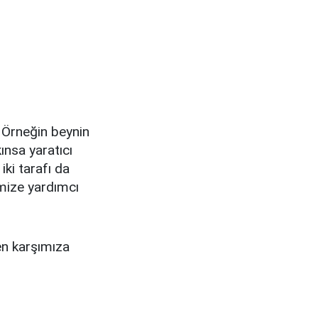
r. Örneğin beynin
ınsa yaratıcı
iki tarafı da
emize yardımcı
ken karşımıza