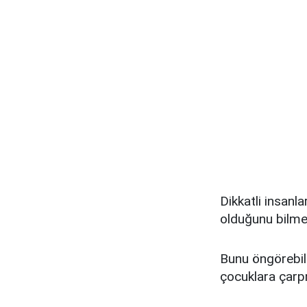
Dikkatli insanl
olduğunu bilme
Bunu öngörebile
çocuklara çarpm