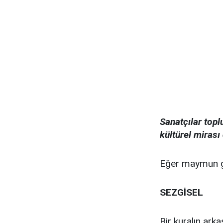
Sanatçılar topl
kültürel mirası 
Eğer maymun gör
SEZGİSEL
Bir kuralın ark