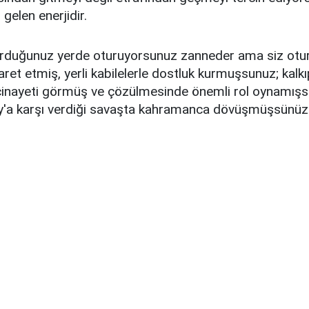
gelen enerjidir.
urduğunuz yerde oturuyorsunuz zanneder ama siz ot
ret etmiş, yerli kabilelerle dostluk kurmuşsunuz; kalkı
cinayeti görmüş ve çözülmesinde önemli rol oynamışsı
y'a karşı verdiği savaşta kahramanca dövüşmüşsünüz