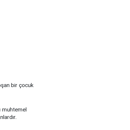
koşan bir çocuk
sı muhtemel
lardır.