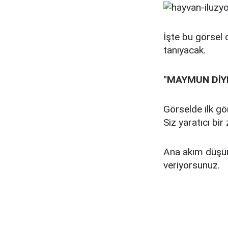
İşte bu görsel 
tanıyacak.
"MAYMUN DİY
Görselde ilk g
Siz yaratıcı bi
Ana akım düşünc
veriyorsunuz.