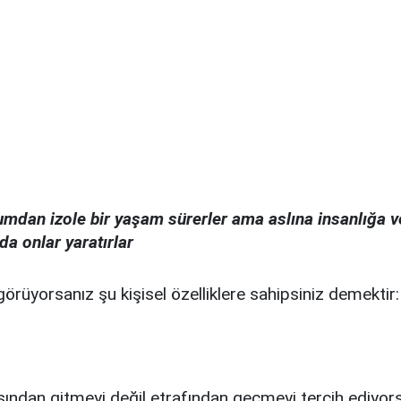
umdan izole bir yaşam sürerler ama aslına insanlığa v
da onlar yaratırlar
üyorsanız şu kişisel özelliklere sahipsiniz demektir:
asından gitmeyi değil etrafından geçmeyi tercih ediyors