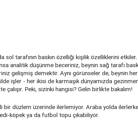
 sol tarafının baskın özelliği kişilik özelliklerini etkile
ınsa analitik düşünme beceriniz, beynin sağ tarafı bask
niz gelişmiş demektir.
Aynı görünseler de, beynin her 
şekilde işler - her ikisi de karmaşık dünyamızda gezinm
te çalışır.
Peki, sizinki hangisi? Gelin birlikte bakalım!
li bir düzlem üzerinde ilerlemiyor. Araba yolda ilerler
kedi-köpek ya da futbol topu çıkabiliyor.