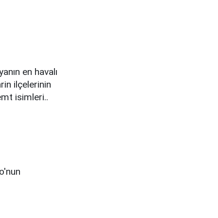
yanın en havalı
n ilçelerinin
emt isimleri..
yo'nun