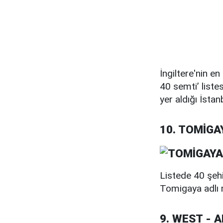
İngiltere'nin e
40 semti’ liste
yer aldığı İstan
10. TOMİGA
Listede 40 şehi
Tomigaya adlı 
9. WEST -