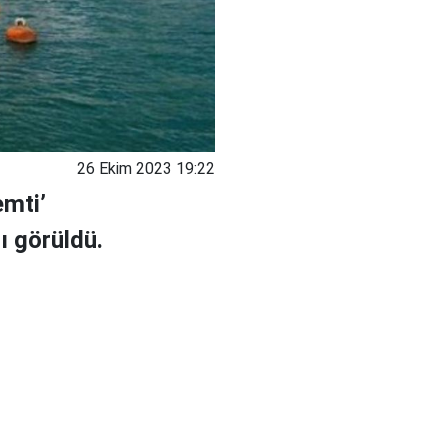
26 Ekim 2023 19:22
emti’
ğı görüldü.