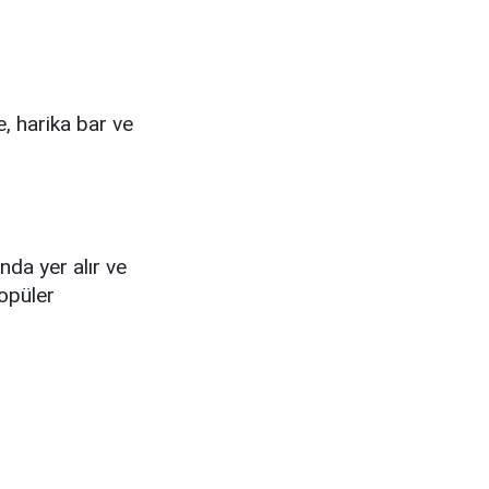
e, harika bar ve
da yer alır ve
popüler