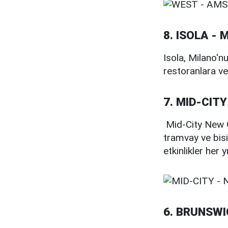
8. ISOLA - 
Isola, Milano'n
restoranlara ve
7. MID-CIT
Mid-City New Or
tramvay ve bisik
etkinlikler her 
6. BRUNSWI