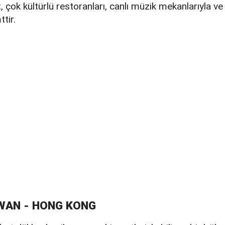
 çok kültürlü restoranları, canlı müzik mekanlarıyla ve 
tir.
 WAN - HONG KONG