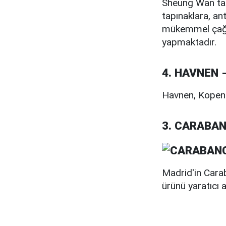
Sheung Wan tabu
tapınaklara, an
mükemmel çağdaş
yapmaktadır.
4. HAVNEN 
Havnen, Kopenha
3. CARABAN
Madrid'in Carab
ürünü yaratıcı a