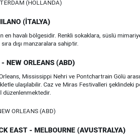
MILANO (İTALYA)
un en havalı bölgesidir. Renkli sokaklara, süslü mimariy
 sıra dışı manzaralara sahiptir.
Y - NEW ORLEANS (ABD)
leans, Mississippi Nehri ve Pontchartrain Gölü arasın
letle ulaşılabilir. Caz ve Miras Festivalleri şeklindeki 
yıl düzenlenmektedir.
CK EAST - MELBOURNE (AVUSTRALYA)