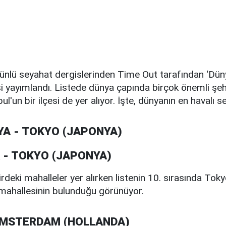
n ünlü seyahat dergislerinden Time Out tarafından ‘Dün
si yayımlandı. Listede dünya çapında birçok önemli şehri
bul'un bir ilçesi de yer alıyor. İşte, dünyanın en havalı s
YA - TOKYO (JAPONYA)
rdeki mahalleler yer alırken listenin 10. sırasında Tok
mahallesinin bulunduğu görünüyor.
 AMSTERDAM (HOLLANDA)