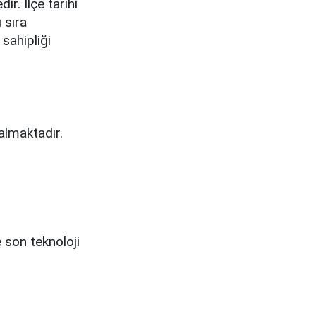
r. İlçe tarihi
 sıra
sahipliği
almaktadır.
 son teknoloji