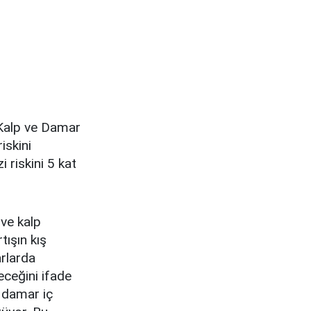
n Kalp ve Damar
iskini
i riskini 5 kat
 ve kalp
tışın kış
arlarda
eceğini ifade
n damar iç