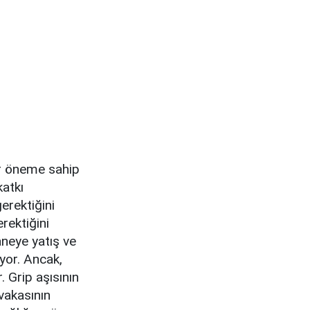
bir öneme sahip
katkı
gerektiğini
erektiğini
taneye yatış ve
yor. Ancak,
. Grip aşısının
vakasının