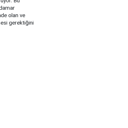
rüyor. Bu
p damar
nde olan ve
mesi gerektiğini