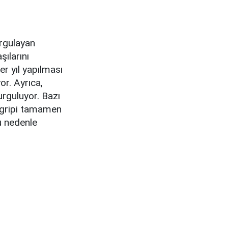
urgulayan
şılarını
r yıl yapılması
yor. Ayrıca,
urguluyor. Bazı
n gripi tamamen
Bu nedenle