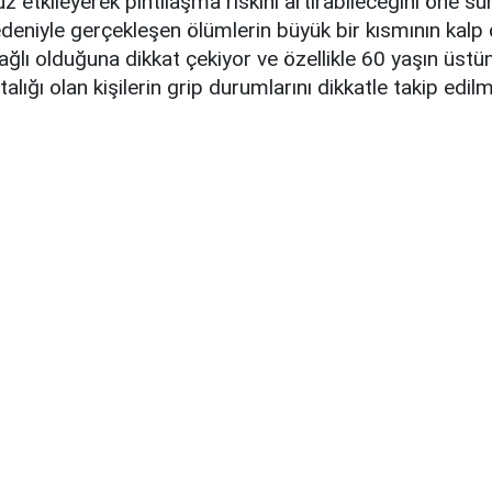
z etkileyerek pıhtılaşma riskini artırabileceğini öne sü
edeniyle gerçekleşen ölümlerin büyük bir kısmının kal
bağlı olduğuna dikkat çekiyor ve özellikle 60 yaşın üstü
talığı olan kişilerin grip durumlarını dikkatle takip edil