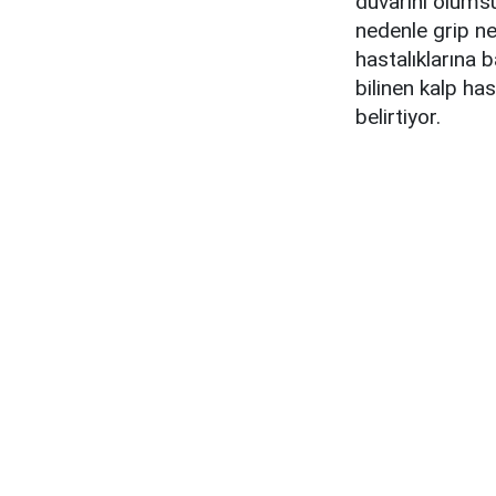
duvarını olumsu
nedenle grip n
hastalıklarına 
bilinen kalp has
belirtiyor.