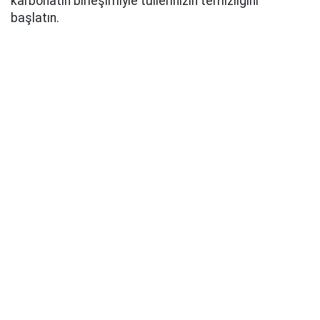
karbonatın birleşimiyle tüllerinizin temizliğini
başlatın.