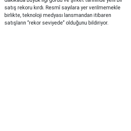
dakikada büyük ilgi gördü ve şirket tarihinde yeni bir
satış rekoru kırdı. Resmî sayılara yer verilmemekle
birlikte, teknoloji medyası lansmandan itibaren
satışların “rekor seviyede” olduğunu bildiriyor.