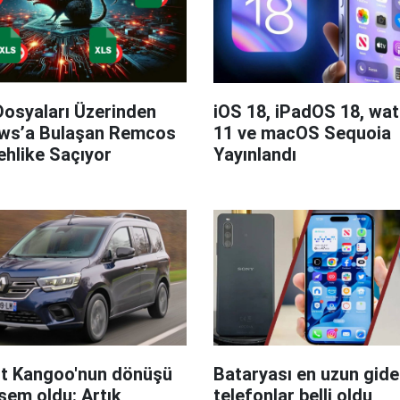
Dosyaları Üzerinden
iOS 18, iPadOS 18, wa
ws’a Bulaşan Remcos
11 ve macOS Sequoia
hlike Saçıyor
Yayınlandı
t Kangoo'nun dönüşü
Bataryası en uzun giden
em oldu: Artık
telefonlar belli oldu