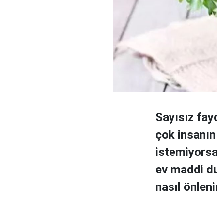
Sayısız fay
çok insanı
istemiyorsa
ev maddi du
nasıl önlenir