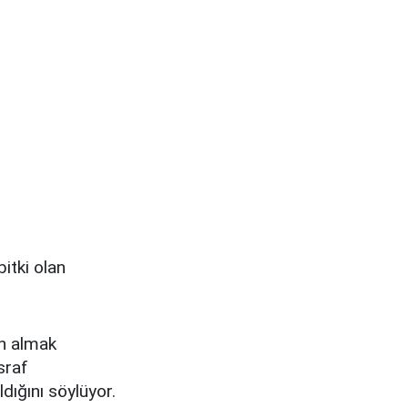
itki olan
n almak
sraf
dığını söylüyor.