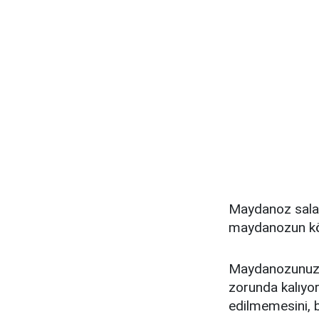
Maydanoz salata
maydanozun köt
Maydanozunuz b
zorunda kalıyor
edilmemesini, b