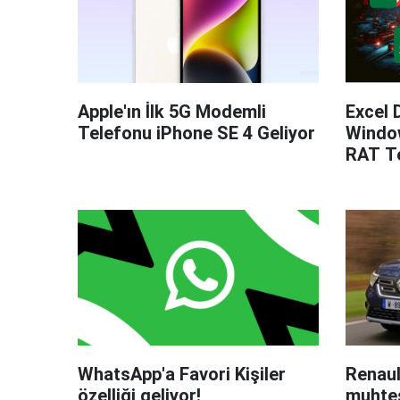
Apple'ın İlk 5G Modemli
Excel 
Telefonu iPhone SE 4 Geliyor
Windo
RAT Te
WhatsApp'a Favori Kişiler
Renaul
özelliği geliyor!
muhteş