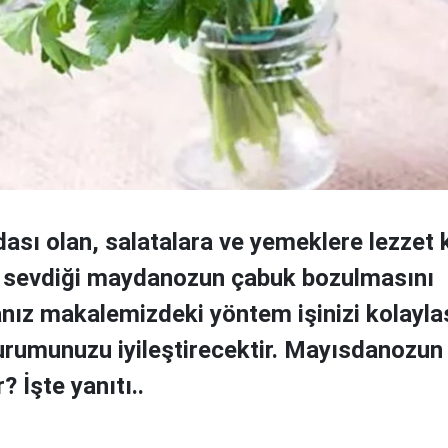
dası olan, salatalara ve yemeklere lezzet 
n sevdiği maydanozun çabuk bozulmasını
nız makalemizdeki yöntem işinizi kolayla
rumunuzu iyileştirecektir. Mayısdanozun
? İşte yanıtı..