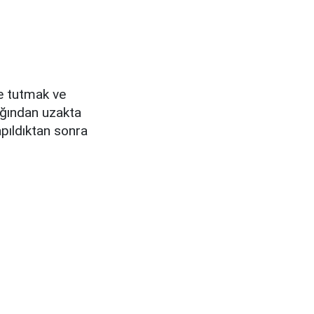
e tutmak ve
ığından uzakta
apıldıktan sonra