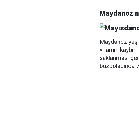
Maydanoz na
Maydanoz yeşil
vitamin kaybın
saklanması gere
buzdolabında v