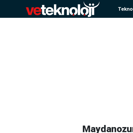
Teknol
Maydanozun